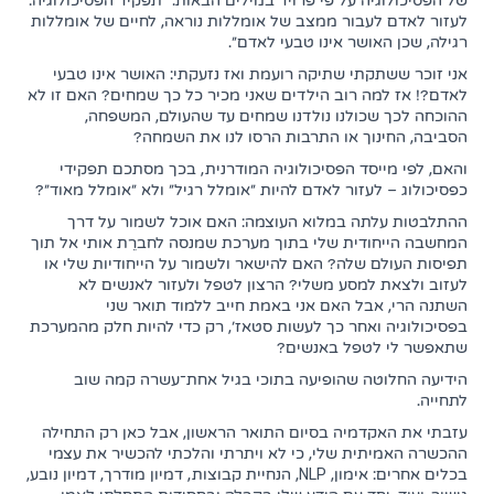
של הפסיכולוגיה על פי פרויד במילים הבאות: "תפקיד הפסיכולוגיה:
לעזור לאדם לעבור ממצב של אומללות נוראה, לחיים של אומללות
רגילה, שכן האושר אינו טבעי לאדם".
אני זוכר ששתקתי שתיקה רועמת ואז נזעקתי: האושר אינו טבעי
לאדם?! אז למה רוב הילדים שאני מכיר כל כך שמחים? האם זו לא
ההוכחה לכך שכולנו נולדנו שמחים עד שהעולם, המשפחה,
הסביבה, החינוך או התרבות הרסו לנו את השמחה?
והאם, לפי מייסד הפסיכולוגיה המודרנית, בכך מסתכם תפקידי
כפסיכולוג – לעזור לאדם להיות "אומלל רגיל" ולא "אומלל מאוד"?
ההתלבטות עלתה במלוא העוצמה: האם אוכל לשמור על דרך
המחשבה הייחודית שלי בתוך מערכת שמנסה לחברֵת אותי אל תוך
תפיסות העולם שלה? האם להישאר ולשמור על הייחודיות שלי או
לעזוב ולצאת למסע משלי? הרצון לטפל ולעזור לאנשים לא
השתנה הרי, אבל האם אני באמת חייב ללמוד תואר שני
בפסיכולוגיה ואחר כך לעשות סטאז', רק כדי להיות חלק מהמערכת
שתאפשר לי לטפל באנשים?
הידיעה החלוטה שהופיעה בתוכי בגיל אחת־עשרה קמה שוב
לתחייה.
עזבתי את האקדמיה בסיום התואר הראשון, אבל כאן רק התחילה
ההכשרה האמיתית שלי, כי לא ויתרתי והלכתי להכשיר את עצמי
בכלים אחרים: אימון, NLP, הנחיית קבוצות, דמיון מודרך, דמיון נובע,