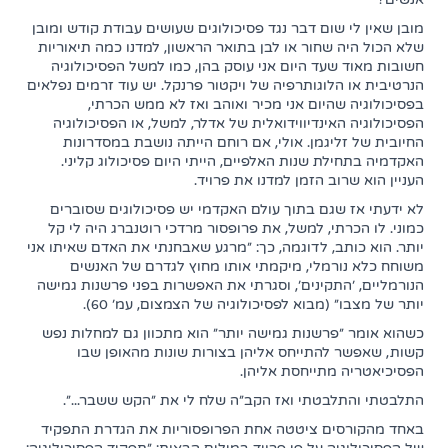
מובן שאין לי שום דבר נגד פסיכולוגים שעושים עבודת קודש ומובן
שלא הכול היה שחור או לבן בתואר הראשון, למדנו כמה תיאוריות
חשובות מאוד שעד היום אני עוסק בהן, כמו למשל הפסיכולוגיה
הנרטיבית או הלוגותרפיה של ויקטור פרנקל. יש עוד זרמים נפלאים
בפסיכולוגיה שהיום אני מכיר ואוהב ואז לא ממש הכרתי,
הפסיכולוגיה האינדיווידואלית של אדלר, למשל, או הפסיכולוגיה
החיובית של זליגמן. אולי, אם רוחם הייתה נושבת במסדרונות
האקדמיה בתחילת שנות האלפיים, הייתי היום פסיכולוג קליני.
העניין הוא שרוב הזמן למדנו את פרויד.
לא ידעתי אז שגם בתוך עולם האקדמי יש פסיכולוגים שסוברים
כמוני. לו הכרתי, למשל, את פרופסור מרדכי רוטנברג היה לי קל
יותר. הוא כותב, לדוגמה, כך: "מרגע שאבחנתי את האדם שאיתו אני
משוחח כלא נורמלי, מיקמתי אותו מחוץ לגדרם של האנשים
הנורמליים, 'התקינים', וסגרתי את האפשרות בפני פרשנות גמישה
יותר של מצבו" (מבוא לפסיכולוגיה של הצמצום, עמ' 60).
כשהוא אומר "פרשנות גמישה יותר" הוא מתכוון גם למחלות נפש
קשות, שאפשר להתייחס אליהן בצורות שונות מהאופן שבו
הפסיכיאטריה מתייחסת אליהן.
התלבטתי והתלבטתי ואז הקב"ה שלח לי את "הקש ששבר...".
באחד מהקורסים ציטטה אחת הפרופסוריות את הגדרת התפקיד