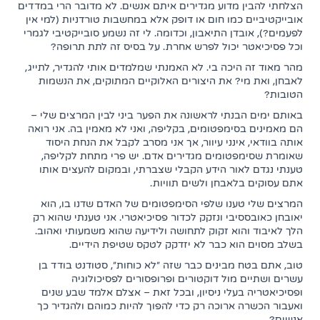
הצלחתי להבין מדוע מגדירים איתם אנשים. לא מדובר הרי במדדים
אובייקטיביים כמו חום או דופק אלא במחשבות טורדניות (למי אין
לפעמים?), אובדן התיאבון, וכדומה. לי זה נשמע סובייקטיבי לגמרי
וכל פסיכיאטר יכול לפרש אחרת. על בסיס זה לתת תרופה?
מהר מאוד זה היכה בי. לא האמנתי שמלמדים אותי להגדיר, לתייג,
לאבחן, ואת מי? את היצורים האלוקיים המתוקים, את הנשמות
הטובות?
באותם ימים הבנתי לראשונה את הפער ביני לבין המרצים שלי –
הם מאמינים בסימפטומים, בקליפה, ואני לא מאמין בה. אני רואה
אותה בוודאי, אינני עיוור, אך אני מסרב לקבל את הנחת היסוד
שאומרת שסימפטומים מגדירים אדם. יש פרי מתחת לקליפה,
טענתי נגדם לאור הידע הקבלי שצברתי, ובמקום להעצים אותו
אתם עסוקים בלאבחן ולשים תוויות.
המרצים שלי טענו שלפי הסימפטומים של האדם שדנו בו, הוא
יאובחן כאובססיבי ונזקק לכדור פסיכיאטרי. אני טענתי שהוא רק
הלך לאיבוד והוא זקוק לתחושה ולידיעה שהוא משמעותי ואהוב.
בשלב מסוים הוא כבר לא יזדקק לטקס שטיפת הידיים.
טוב, אתם בטח מבינים כבר שזה "לא כוחות", סטודנט בודד בן
עשרים ושתיים מול דוקטורים ופרופסורים לפסיכולוגיה
ופסיכיאטריה בעלי ניסיון, ובכל זאת – אצלם אלמד שבע שנים
ואעבור הכשרה ארוכה רק כדי להפוך להיות כמוהם ולהגדיר כך
אנשים?