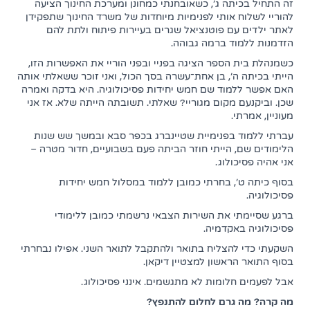
זה התחיל בכיתה ג', כשאובחנתי כמחונן ומערכת החינוך הציעה
להוריי לשלוח אותי לפנימיות מיוחדות של משרד החינוך שתפקידן
לאתר ילדים עם פוטנציאל שגרים בעיירות פיתוח ולתת להם
הזדמנות ללמוד ברמה גבוהה.
כשמנהלת בית הספר הציגה בפניי ובפני הוריי את האפשרות הזו,
הייתי בכיתה ה', בן אחת־עשרה בסך הכול, ואני זוכר ששאלתי אותה
האם אפשר ללמוד שם חמש יחידות פסיכולוגיה. היא בדקה ואמרה
שכן. וביקנעם מקום מגוריי? שאלתי. תשובתה הייתה שלא. אז אני
מעוניין, אמרתי.
עברתי ללמוד בפנימיית שטיינברג בכפר סבא ובמשך שש שנות
הלימודים שם, הייתי חוזר הביתה פעם בשבועיים, חדור מטרה –
אני אהיה פסיכולוג.
בסוף כיתה ט', בחרתי כמובן ללמוד במסלול חמש יחידות
פסיכולוגיה.
ברגע שסיימתי את השירות הצבאי נרשמתי כמובן ללימודי
פסיכולוגיה באקדמיה.
השקעתי כדי להצליח בתואר ולהתקבל לתואר השני. אפילו נבחרתי
בסוף התואר הראשון למצטיין דיקאן.
אבל לפעמים חלומות לא מתגשמים. אינני פסיכולוג.
מה קרה? מה גרם לחלום להתנפץ?