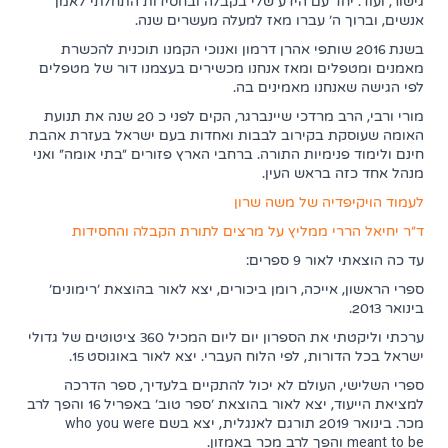
גישור, ועוד. יחד עם הידע שלי בקבלה ובחסידות התחלתי לאמן
אנשים, וברוך ה' עברו מאז למעלה מעשרים שנה.
בשנת 2016 שותפי אהרן דרמון ואנוכי הקמנו תוכנית להכשרת
מאמנים ומטפלים ומאז אנחנו מכשירים בעצמנו דור של מטפלים
לפי הגישה שאנחנו מאמינים בה.
מורי ורבי, הרב מרדכי שיינברגר, הקים לפני כ 20 שנה את תנועת
האומה שעוסקת בקירוב לבבות ואחדות בעם ישראל בעזרת אהבת
חינם ולימוד פנימיות התורה. ברחבי הארץ פזורים "בתי אומה" ואני
מנהל אחד כזה בראש העין.
(נפתח בלשונית חדשה)
לעמוד הויקיפדיה של משה שרון
(נפתח בלשו
ד"ר יחיאל הררי ממליץ על מרצים לתורת הקבלה והחסידות
עד כה הוצאתי לאור 9 ספרים:
ספרי הראשון, אייכה, רומן ביכורים, יצא לאור בהוצאת 'רימונים'
בינואר 2013.
ערכתי וליקטתי את הספרון יום ליום המכיל 360 ציטוטים של גדולי
ישראל בכל הדורות, לפי הלוח העברי. יצא לאור באוגוסט 15.
ספרי השלישי, העולם לא יכול להתקיים בלעדיך, ספר הדרכה
למציאת הייעוד, יצא לאור בהוצאת 'ספר טוב' באפריל 16 והפך לרב
מכר. בינואר 2019 תורגם לאנגלית, יצא בשם who you were
meant to be והפך לרב מכר באמזון.