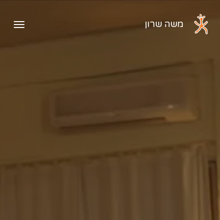
דלג לתוכן הראשי
משה שרון
פתיח