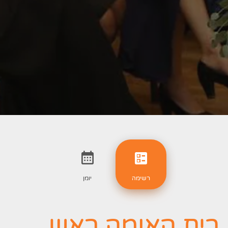
רשימה
יומן
בית האומה ראש