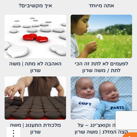
אתה מיוחד
איך מקשיבים?
לפעמים לא לתת זה הכי
האהבה לא מתה | משה
לתת / משה שרון
שרון
קבלה וקואצ'ינג – על
מלכודת התענוג | משה
tion
קצה המזלג | משה שרון
שרון