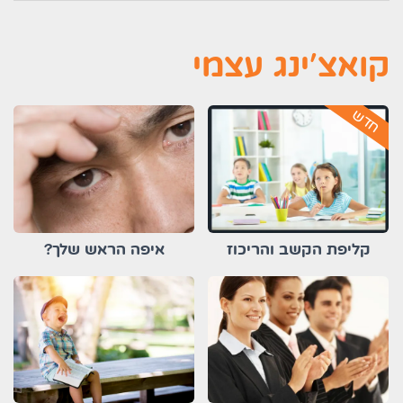
קואצ'ינג עצמי
חדש
קליפת הקשב והריכוז
איפה הראש שלך?