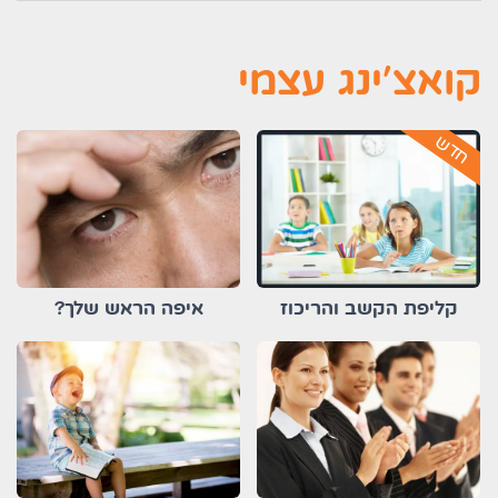
קואצ'ינג עצמי
חדש
קליפת הקשב והריכוז
איפה הראש שלך?