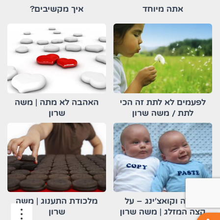
אתה מיוחד
איך מקשיבים?
לפעמים לא לתת זה הכי
האהבה לא מתה | משה
לתת / משה שרון
שרון
קבלה וקואצ'ינג – על
מלכודת התענוג | משה
tion
קצה המזלג | משה שרון
שרון