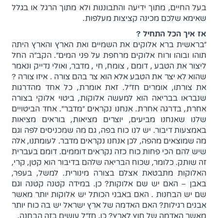
בעל החיים, מתוך ידיעה והתבוננות ולא מתוך הרגל או בגלל
שאימא שלכם מכינה קציצות מעלפות.
אז איך הכל התחיל ?
"בראשית ברא אלוקים את השמיים ואת הארץ והארץ היתה
תוהו ובוהו ורוח אלוקים מרחפת על פני המים". הקב"ה החל
ליצור את הטבע , דומם , צומח, חי , מדבר, ואולי נדייק ונאמר
שהוא לא יצר את הטבע אלא הוא צר בהם צורה . איזו צורה ?
את צורתו, אומרים חז"ל. זאת אומרת, כל אחד מהדרגות
שנבראו בבריאה הוא למעשה אלוקות, ביטוי אלוקי בצורה
אחרת, בדרגה אחרת. אנחנו נקראים "מדבר". אחד הביטויים
שלנו שאנחנו מביעים, יוצרים מציאות, בוראים מציאות
באמצעות דיבור. יש לנו כוח בפה, גם מה שמכניסים לפה וגם
מה שמוצאים מהפה, לכן אנחנו נקראים מדבר. לעומתנו, אלה
שיש להם הכי פחות כוח כזה נקראים דוממים. דומם בעברית
זה שותק. כלומר, שכוח הבריאה שלהם בדיבור הוא קטן, קרי,
האלוקות מתבטאת אצלם בצורה מינורית. למשל, בעפר,
באבן – האם יש שם אלוקות? כן. במידה קטנה קטנה וגם
שם יש הבחנות . האם באבני הכותל יש אלוקות יותר מאשר
אבנים רגילות? האם האדמה של ארץ ישראל יש בה כוח יותר
מאשר האדמה של חוץ לארץ? כן, חז"ל עושים בזה הבחנה.