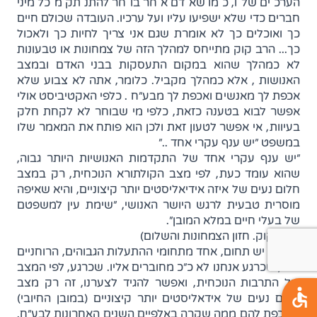
הערכים שלו, כמו שאדם אחר בוחר להתנתק מכל מיני
חברים כדי שלא ישפיעו עליו ועל ערכיו. העובדה שכולם חיים
כך ואוכלים כך לא אומרת שגם אני צריך לחיות כך ולאכול
כך... הרב קוק מתייחס למהלך הזה של צמחונות או טבעונות
לא כמהלך שהוא במקום התעסקות בבני האדם ובמצב
האנושות , אלא כמהלך מקביל. כלומר, אתה לא צבוע שלא
אכפת לך מאנשים ואכפת לך מבע"ח . כלפי האקטיביסט אולי
אפשר לבוא בטענה כזאת, כלפי מי שבוחר לא לקחת חלק
בעיוות, אי אפשר לטעון זאת ולכן הוא פותח את המאמר שלו
במשפט "יש ענף עקרי אחד .."
"יש ענף עקרי אחד של התקדמות האנושיות היותר גבוה,
שהוא עומד כעת, לפי מצב הקולתורא הנוכחית, רק במצב
חלום נעים של איזה אידיאליסטים יותר קיצוניים, והיא שאיפה
מוסרית טבעית לרגש היושר האנושי, "שימת עין למשפטם
של בעלי חיים במלא המובן".
(הרב קוק. חזון הצמחונות והשלום)
כלומר, יש תחום, אחד מתחומי ההתעלות הגבוהים, הרוחניים
יותר, שכרגע אנחנו לא כ"כ מחוברים אליו. שכרגע, לפי המצב
של התרבות הנוכחית, ואפשר להגיד לצערנו, זה רק מצב
חלום נעים של אידאליסטים יותר קיצוניים (במובן החיובי)
שאכפת להם ממה שקרה באלפיים השנים האחרונות לבע"ח.