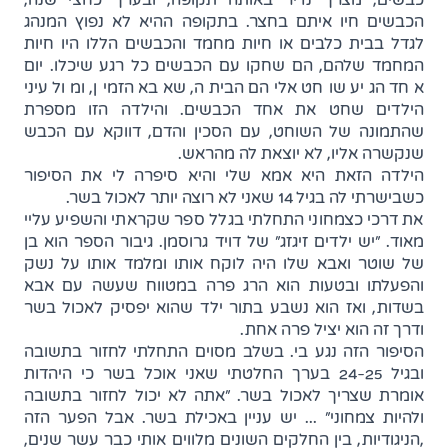
הכבשים חיו איתם בחצר. בתקופה ההיא לא נפוץ המנהג
לגדל בבית כלבים או חיות מחמד והכבשים הללו היו חיות
המחמד שלהם, הם שחקו עם הכבשים כל רגע שיכלו. יום
אחד הגיע שוחט אליהם הביתה, שאבא הזמין, ומול עיני
הילדים שחט את אחד הכבשים. והילדה הזו מספרת
שהתמונה של השוחט, עם הסכין והדם, דווקא עם הכבש
שנקשרה אליו, לא יוצאת לה מהראש.
הילדה הזאת היא אמא שלי והיא סיפרה לי את הסיפור
כשבישרתי לה בגיל 14 שאני לא רוצה יותר לאכול בשר.
את דרכי כצמחוני התחלתי בגלל ספר שקראתי והשפיע עליי
מאוד. "יש ילדים זיגזג" של דויד גרוסמן. גיבור הספר הוא בן
של שוטר ואבא שלו היה לוקח אותו ומלמד אותו על נשק
והפעלתו ובטעות הוא הרג פרה במטווח שעשה עם אבא
בשדות, ואז הוא נשבע בתור ילד שהוא יפסיק לאכול בשר
ודרך זה הוא יציל פרה אחת.
הסיפור הזה נגע בי. בשלב מסוים התחלתי לחזור בתשובה
ובגיל 24-25 בערך החלטתי שאני אוכל בשר כי היהדות
אומרת שצריך לאכול בשר. "אתה לא יכול לחזור בתשובה
ולהיות צמחוני" ... יש עניין באכילת בשר. אבל הפער הזה
,הניגודיות, בין החלקים השונים מלווים אותי כבר עשר שנים,