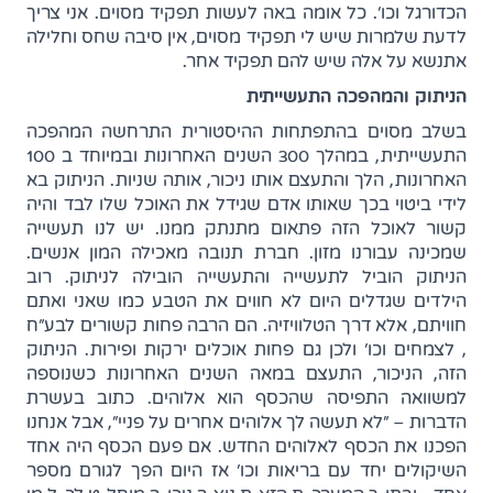
הכדורגל וכו'. כל אומה באה לעשות תפקיד מסוים. אני צריך
לדעת שלמרות שיש לי תפקיד מסוים, אין סיבה שחס וחלילה
אתנשא על אלה שיש להם תפקיד אחר.
הניתוק והמהפכה התעשייתית
בשלב מסוים בהתפתחות ההיסטורית התרחשה המהפכה
התעשייתית, במהלך 300 השנים האחרונות ובמיוחד ב 100
האחרונות, הלך והתעצם אותו ניכור, אותה שניות. הניתוק בא
לידי ביטוי בכך שאותו אדם שגידל את האוכל שלו לבד והיה
קשור לאוכל הזה פתאום מתנתק ממנו. יש לנו תעשייה
שמכינה עבורנו מזון. חברת תנובה מאכילה המון אנשים.
הניתוק הוביל לתעשייה והתעשייה הובילה לניתוק. רוב
הילדים שגדלים היום לא חווים את הטבע כמו שאני ואתם
חוויתם, אלא דרך הטלוויזיה. הם הרבה פחות קשורים לבע"ח
, לצמחים וכו' ולכן גם פחות אוכלים ירקות ופירות. הניתוק
הזה, הניכור, התעצם במאה השנים האחרונות כשנוספה
למשוואה התפיסה שהכסף הוא אלוהים. כתוב בעשרת
הדברות – "לא תעשה לך אלוהים אחרים על פניי", אבל אנחנו
הפכנו את הכסף לאלוהים החדש. אם פעם הכסף היה אחד
השיקולים יחד עם בריאות וכו' אז היום הפך לגורם מספר