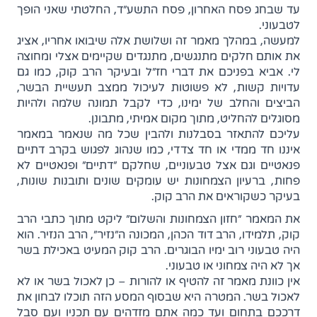
עד שבחג פסח האחרון, פסח התשע"ד, החלטתי שאני הופך
לטבעוני.
למעשה, במהלך מאמר זה ושלושת אלה שיבואו אחריו, אציג
את אותם חלקים מתנגשים, מתנגדים שקיימים אצלי ומחוצה
לי. אביא בפניכם את דברי חז"ל ובעיקר הרב קוק, כמו גם
עדויות קשות, לא פשוטות לעיכול ממצב תעשיית הבשר,
הביצים והחלב של ימינו, כדי לקבל תמונה שלמה ולהיות
מסוגלים להחליט, מתוך מקום אמיתי, מתבונן.
עליכם להתאזר בסבלנות ולהבין שכל מה שנאמר במאמר
איננו חד ממדי או חד צדדי, כמו שנהוג לפגוש בקרב דתיים
פנאטיים וגם אצל טבעוניים, שחלקם "דתיים" ופנאטיים לא
פחות, ברעיון הצמחונות יש עומקים שונים ותובנות שונות,
בעיקר כשקוראים את הרב קוק.
את המאמר "חזון הצמחונות והשלום" ליקט מתוך כתבי הרב
קוק, תלמידו, הרב דוד הכהן, המכונה ה"נזיר", הרב הנזיר. הוא
היה טבעוני רוב ימיו הבוגרים. הרב קוק המעיט באכילת בשר
אך לא היה צמחוני או טבעוני.
אין כוונת מאמר זה להטיף או להורות – כן לאכול בשר או לא
לאכול בשר. המטרה היא שבסוף המסע הזה תוכלו לבחון את
דרככם בתחום ועד כמה אתם מזדהים עם תכניו ועם סבל