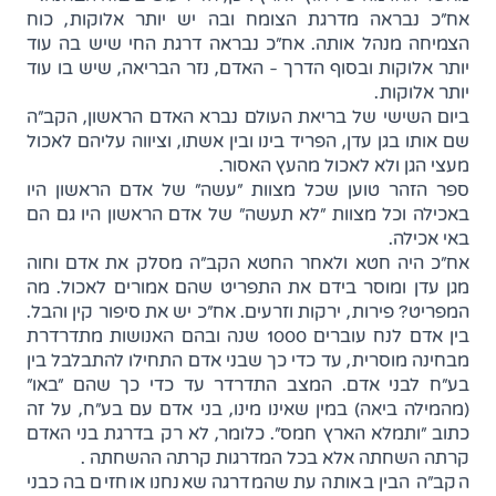
אח"כ נבראה מדרגת הצומח ובה יש יותר אלוקות, כוח
הצמיחה מנהל אותה. אח"כ נבראה דרגת החי שיש בה עוד
יותר אלוקות ובסוף הדרך - האדם, נזר הבריאה, שיש בו עוד
יותר אלוקות.
ביום השישי של בריאת העולם נברא האדם הראשון, הקב"ה
שם אותו בגן עדן, הפריד בינו ובין אשתו, וציווה עליהם לאכול
מעצי הגן ולא לאכול מהעץ האסור.
ספר הזהר טוען שכל מצוות "עשה" של אדם הראשון היו
באכילה וכל מצוות "לא תעשה" של אדם הראשון היו גם הם
באי אכילה.
אח"כ היה חטא ולאחר החטא הקב"ה מסלק את אדם וחוה
מגן עדן ומוסר בידם את התפריט שהם אמורים לאכול. מה
המפריט? פירות, ירקות וזרעים. אח"כ יש את סיפור קין והבל.
בין אדם לנח עוברים 1000 שנה ובהם האנושות מתדרדרת
מבחינה מוסרית, עד כדי כך שבני אדם התחילו להתבלבל בין
בע"ח לבני אדם. המצב התדרדר עד כדי כך שהם "באו"
(מהמילה ביאה) במין שאינו מינו, בני אדם עם בע"ח, על זה
כתוב "ותמלא הארץ חמס". כלומר, לא רק בדרגת בני האדם
קרתה השחתה אלא בכל המדרגות קרתה ההשחתה .
הקב"ה הבין באותה עת שהמדרגה שאנחנו אוחזים בה כבני