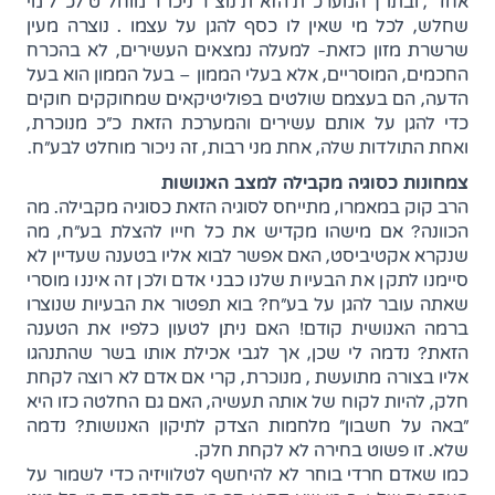
אחד, ובתוך המערכת הזאת נוצר ניכור מוחלט לכל מי
שחלש, לכל מי שאין לו כסף להגן על עצמו . נוצרה מעין
שרשרת מזון כזאת- למעלה נמצאים העשירים, לא בהכרח
החכמים, המוסריים, אלא בעלי הממון – בעל הממון הוא בעל
הדעה, הם בעצמם שולטים בפוליטיקאים שמחוקקים חוקים
כדי להגן על אותם עשירים והמערכת הזאת כ"כ מנוכרת,
ואחת התולדות שלה, אחת מני רבות, זה ניכור מוחלט לבע"ח.
צמחונות כסוגיה מקבילה למצב האנושות
הרב קוק במאמרו, מתייחס לסוגיה הזאת כסוגיה מקבילה. מה
הכוונה? אם מישהו מקדיש את כל חייו להצלת בע"ח, מה
שנקרא אקטיביסט, האם אפשר לבוא אליו בטענה שעדיין לא
סיימנו לתקן את הבעיות שלנו כבני אדם ולכן זה איננו מוסרי
שאתה עובר להגן על בע"ח? בוא תפטור את הבעיות שנוצרו
ברמה האנושית קודם! האם ניתן לטעון כלפיו את הטענה
הזאת? נדמה לי שכן, אך לגבי אכילת אותו בשר שהתנהגו
אליו בצורה מתועשת , מנוכרת, קרי אם אדם לא רוצה לקחת
חלק, להיות לקוח של אותה תעשיה, האם גם החלטה כזו היא
"באה על חשבון" מלחמות הצדק לתיקון האנושות? נדמה
שלא. זו פשוט בחירה לא לקחת חלק.
כמו שאדם חרדי בוחר לא להיחשף לטלוויזיה כדי לשמור על