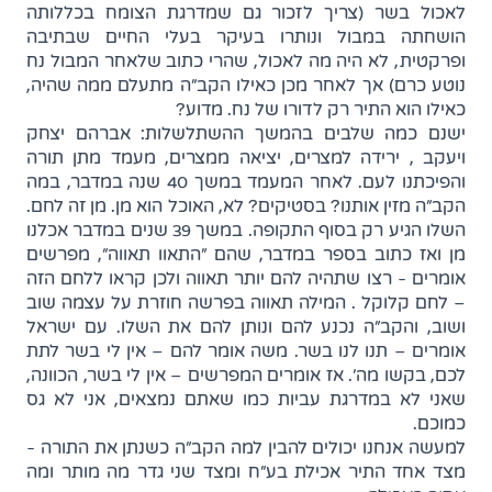
לאכול בשר (צריך לזכור גם שמדרגת הצומח בכללותה
הושחתה במבול ונותרו בעיקר בעלי החיים שבתיבה
ופרקטית, לא היה מה לאכול, שהרי כתוב שלאחר המבול נח
נוטע כרם) אך לאחר מכן כאילו הקב"ה מתעלם ממה שהיה,
כאילו הוא התיר רק לדורו של נח. מדוע?
ישנם כמה שלבים בהמשך ההשתלשלות: אברהם יצחק
ויעקב , ירידה למצרים, יציאה ממצרים, מעמד מתן תורה
והפיכתנו לעם. לאחר המעמד במשך 40 שנה במדבר, במה
הקב"ה מזין אותנו? בסטיקים? לא, האוכל הוא מן. מן זה לחם.
השלו הגיע רק בסוף התקופה. במשך 39 שנים במדבר אכלנו
מן ואז כתוב בספר במדבר, שהם "התאוו תאווה", מפרשים
אומרים - רצו שתהיה להם יותר תאווה ולכן קראו ללחם הזה
– לחם קלוקל . המילה תאווה בפרשה חוזרת על עצמה שוב
ושוב, והקב"ה נכנע להם ונותן להם את השלו. עם ישראל
אומרים – תנו לנו בשר. משה אומר להם – אין לי בשר לתת
לכם, בקשו מה'. אז אומרים המפרשים – אין לי בשר, הכוונה,
שאני לא במדרגת עביות כמו שאתם נמצאים, אני לא גס
כמוכם.
למעשה אנחנו יכולים להבין למה הקב"ה כשנתן את התורה -
מצד אחד התיר אכילת בע"ח ומצד שני גדר מה מותר ומה