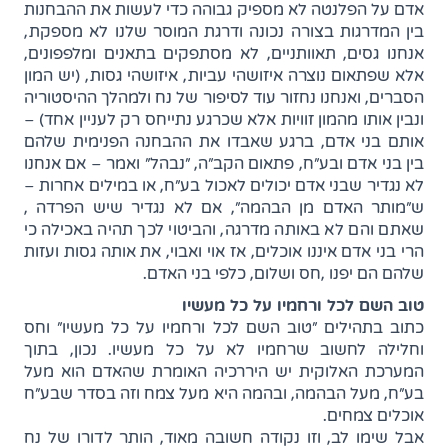
אדם על הפלנטה לא מספיק גבוהה כדי לעשות את ההבחנות
בין המדרגות בצורה נכונה ודרגת המוסר שלנו לא מספקת,
אנחנו גסים, תאוותניים, לא מסתפקים בתאנים ומלפפונים,
אלא שפתאום נוצרה איזושהי עביות, איזושהי גסות, (יש המון
הסברים, ואנחנו נחזור עוד לסיפור של נח ולמהלך ההיסטוריה
ונבין אותו מהמון זוויות אלא שכרגע נתייחס רק לעניין אחד) –
אותם בני אדם, ברגע שאבדו את ההבחנה הפנימית שלהם
בין בני אדם ובע"ח, פתאום הקב"ה, "נבהל" ואמר – אם אנחנו
לא נגדיר שבני אדם יכולים לאכול בע"ח, או במילים אחרות –
ש"מותר האדם מן הבהמה", אם לא נגדיר שיש הפרדה ,
שאתם והם לא באותה מדרגה, והביטוי לכך תהיה באכילה כי
הרי בני אדם איננו אוכלים, אז אוי ואבוי, את אותה גסות ועזות
שלהם הם יפנו ,חס ושלום, כלפי בני האדם.
טוב השם לכל ורחמיו על כל מעשיו
כתוב בתהילים "טוב השם לכל ורחמיו על כל מעשיו" וחס
וחלילה לחשוב שרחמיו לא על כל מעשיו. נכון, בתוך
המערכת האלוקית יש היררכיה האומרת שהאדם הוא מעל
בע"ח, מעל הבהמה, ובהמה היא מעל צמח וזה בסדר שבע"ח
אוכלים צמחים.
אבל שימו לב, וזו נקודה חשובה מאוד, הותר לדורו של נח