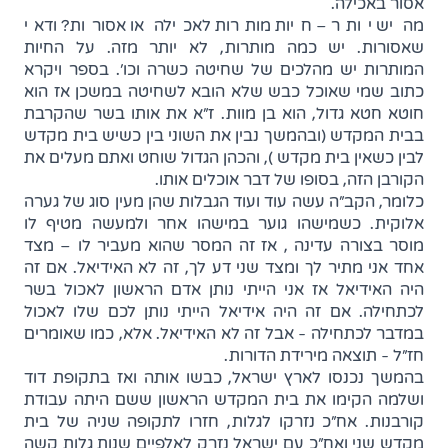
אסור באכילה.
מה יש יותר – חיות מותרות לאכילה או אסורות? ודאי
שאסורות. יש כמה מותרות, לא יותר מזה. על החיות
המותרות יש מהלכים של שחיטה כשרה וכו'. בספר ויקרא
כתוב שמי שאוכל כבש שלא הובא לשחיטה במשכן אז הוא
חוטא חטא גדול, הוא בן מוות. ז"א את אותו בשר שהקרבת
בבית המקדש (ובהמשך נבין את השוני בין כשיש בית מקדש
לבין כשאין בית מקדש ), והכהן הגדול שוחט ואתם מעלים את
הקורבן הזה, בסופו של דבר אוכלים אותו.
כלומר, הקב"ה עשה עוד ועוד הגבלות שהן מעין סוג של גערה
אלוקית. כשמישהו גוער במישהו אחר ולמעשה מטיף לו
מוסר בצורה עדינה , אז זה המסר שהוא מעביר לו – מצד
אחד אני מתיר לך ומצד שני דע לך, זה לא האידיאל. אם זה
היה האידיאל אז אני הייתי נותן אדם הראשון לאכול בשר
לכתחילה. אם זה היה אידיאל הייתי נותן לכם שלו לאכול
במדבר לכתחילה - אבל זה לא האידיאל. אלא, כמו שאומרים
חז"ל - תוצאה מירידת הדורות.
בהמשך נכנסו לארץ ישראל, כבשו אותה ואז בתקופת דוד
ושלמה הקימו את בית המקדש הראשון ששם היתה עבודת
קורבנות. אח"כ נזרקו לגלות, חזרו לתקופה שניה של בית
מקדש שני ואח"כ עם ישראל נזרק לאלפיים שנות גלות קשה