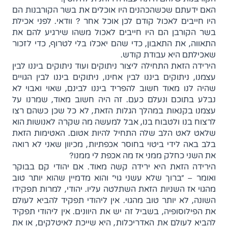
האם ידעתם שכשהכהנים היו אוכלים את בשר הקורבנות הם
היו חייבים לאכול קודם לכן אוכל אחר ? וודאי. לפני אכילת
בשר הקורבן הם היו חייבים לאכול משהו שירגיע להם את
התאווה, את התאבון, כדי שהם יאכלו בלי לטרוף, כדי לזכור
שאכילתם היא עבודת קודש.
הירידה הזאת התחילה ליצור ניתוקים ועוד ניתוקים ביננו לבין
עצמנו, ניתוקים ביננו לבין אחינו, ניתוקים ביננו לבין הגויים
שהיה לנו מאוד חשוב להפריד ביננו לבינם, שאוי ואבוי לא
נבלע בתוכם ונעלם כעם. זה היה חשוב מאוד, שמרנו על
עצמנו בקנאות במהלך הגלות הזאת, לא כל שכן כשהם רצו
לרצוח בנו ולטבוח בנו, אבל למעשה מה שקרה לאנושות הוא
שלאט לאט הלב שלה התחיל להיות אטום. האטימות הזאת
בלב באה לידי ביטוי בחוסר אכפתיות, מכיוון שאני לא רואה
את השני כחלק ממני אז מה אכפת לי ממנו?
הירידה הזאת היא ירידה קשה מאוד. אם יהודי קם בבוקר
ואומר – "ברוך שלא עשני גוי" והוא מדמיין שהוא יותר טוב
מהגוי אז השניות הזאת השתלטה עליו. יהודי, למרות תפקידו
השונה, לא יותר טוב מהגוי. אין ליהודי תפקיד להביא לעולם
את הפילוסופיה, בשביל זה יש את היוונים. אין ליהודי תפקיד
להביא לעולם את האדריכלות, היא שייכת לאיטלקים, או את