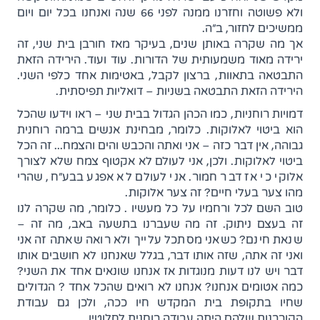
ולא פשוטה וחזרנו ממנה לפני 66 שנה ואנחנו בכל יום ויום
ממשיכים לחזור, ב"ה.
אך מה שקרה באותן שנים, בעיקר מאז חורבן בית שני, זה
ירידה מאוד משמעותית של הדורות. עוד ועוד. הירידה הזאת
התבטאה בתאוות, ברצון לקבל, באטימות אחד כלפי השני.
הירידה הזאת התבטאה בשניות – דואליות תפיסתית.
דמויות רוחניות, כמו הכהן הגדול בבית שני – ראו וידעו שהכל
הוא ביטוי לאלוקות. כלומר, מבחינת אנשים ברמה רוחנית
גבוהה, אין דבר כזה – אני ואתה והכבש והים והצמח... זה הכל
ביטוי לאלוקות. ולכן, אני לעולם לא אקטוף צמח שלא לצורך
אלוקי כי אז דבר חמור. אני לעולם לא אפגע בבע"ח, שהרי
מהו צער בעלי חיים? זה צער אלוקות.
טוב השם לכל ורחמיו על כל מעשיו . כלומר, מה שקרה לנו
זה בעצם ניתוק. זה מה שעברנו בתשעה באב, מה זה –
שנאת חינם? כשאני מסתכל עלייך ולא רואה שאתה זה אני
ואני זה אתה, שזה אותו דבר, בגלל שאנחנו לא חושבים אותו
דבר ויש לנו דעות מנוגדות אז אנחנו שונאים אחד את השני?
כמה אטומים אנחנו? אנחנו לא רואים שהכל אחד ? הגדולים
שחיו בתקופת בית המקדש חיו ככה, ולכן גם עבודת
הקורבנות שלהם היתה עבודה רוחנית לחלוטין.