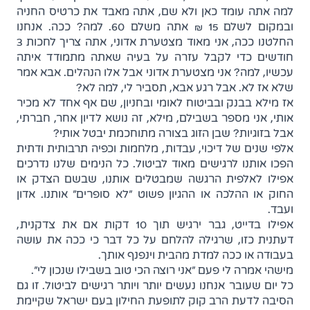
למה אתה עומד כאן ולא שם, אתה מאבד את כרטיס החניה
ובמקום לשלם 15 ₪ אתה משלם 60. למה? ככה. אנחנו
החלטנו ככה, אני מאוד מצטערת אדוני, אתה צריך לחכות 3
חודשים כדי לקבל עזרה על בעיה שאתה מתמודד איתה
עכשיו, למה? אני מצטערת אדוני אבל אלו הנהלים. אבא אמר
שלא אז לא. אבל רגע אבא, תסביר לי, למה לא?
אז מילא בבנק ובביטוח לאומי ובחניון, שם אף אחד לא מכיר
אותי, אני מספר בשבילם, מילא, זה נושא לדיון אחר, חברתי,
אבל בזוגיות? שבן הזוג בצורה מתוחכמת יבטל אותי?
אלפי שנים של דיכוי, עבדות, מלחמות וכפיה תרבותית ודתית
הפכו אותנו לרגישים מאוד לביטול. כל הנימים שלנו נדרכים
אפילו לאלפית הרגשה שמבטלים אותנו, שבשם הצדק או
החוק או ההלכה או ההגיון פשוט "לא סופרים" אותנו. אדון
ועבד.
אפילו בדייט, גבר ירגיש תוך 10 דקות אם את צדקנית,
דעתנית כזו, שרגילה להלחם על כל דבר כי ככה את עושה
בעבודה או ככה למדת מהבית וינפנף אותך.
מישהי אמרה לי פעם "אני רוצה הכי טוב בשבילו שנכון לי".
כל יום שעובר אנחנו נעשים יותר ויותר רגישים לביטול. זו גם
הסיבה לדעת הרב קוק לתופעת החילון בעם ישראל שקיימת