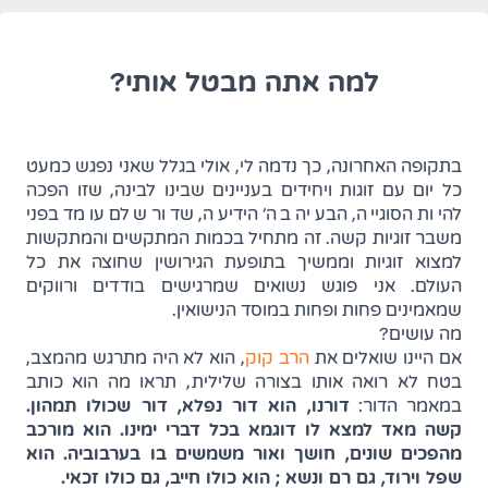
למה אתה מבטל אותי?
בתקופה האחרונה, כך נדמה לי, אולי בגלל שאני נפגש כמעט
כל יום עם זוגות ויחידים בעניינים שבינו לבינה, שזו הפכה
להיות הסוגייה, הבעיה בה' הידיעה, שדור שלם עומד בפני
משבר זוגיות קשה. זה מתחיל בכמות המתקשים והמתקשות
למצוא זוגיות וממשיך בתופעת הגירושין שחוצה את כל
העולם. אני פוגש נשואים שמרגישים בודדים ורווקים
שמאמינים פחות ופחות במוסד הנישואין.
מה עושים?
(נפתח בלשונית חדשה)
אם היינו שואלים את
הרב קוק
, הוא לא היה מתרגש מהמצב,
בטח לא רואה אותו בצורה שלילית, תראו מה הוא כותב
במאמר הדור:
דורנו, הוא דור נפלא, דור שכולו תמהון.
קשה מאד למצא לו דוגמא בכל דברי ימינו. הוא מורכב
מהפכים שונים, חושך ואור משמשים בו בערבוביה. הוא
שפל וירוד, גם רם ונשא ; הוא כולו חייב, גם כולו זכאי.