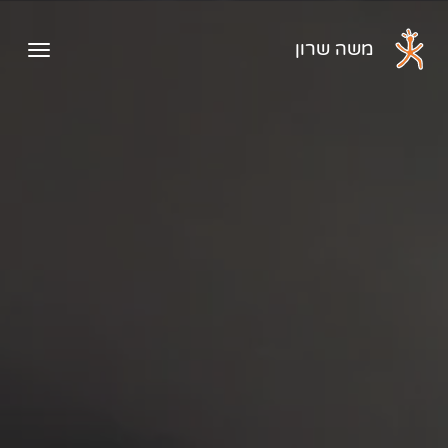
דלג לתוכן הראשי
משה שרון
פתיח