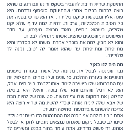
התינוקת שהיא חייבת להעביר בשקט ורוגע וגם רגעים שהיא
רוצה לבהות בכלום אחרי שהתינוקת סופסוף נרדמת. היא
פונה אליו ומבקשת שיקנו טלויזיה, ואז הוא פורש בפניה את
כל הסיבות הכלכליות, ערכיות, דתיות למה עדיף שלא יקנו
טלויזיה, כשהוא מסיים, מאוד מרוצה מעצמו, על סדר
הטיעונים המשכנעים שהציג, אשתו מתחילה לבכות.
והוא לא מבין, למה את בוכה? אמרתי משהו לא בסדר? והיא
מתייפחת ומתייפחת עד שהוא אומר לה "טוב, נקנה לך
טלויזיה".
מה היה לנו כאן?
גבר שמנסה לבטל את מקומה של אשתו בעזרת טיעונים
הגיוניים או בעזרת ההלכה, 10 שנים של ויכוחים והתפלפלויות
עם החברותא שלו בישיבה לימדו אותו "לנצח" בויכוחים. אבל,
הוא לא רגיל שהחברותא שלו בוכה. והיא? היא ביטלה
לחלוטין את המקום שלו ע"י דמעות. 20 שנה של להיות הבת
של אבא שלה לימדו אותה שכדי להשיג מה שהיא רוצה היא
צריכה להשתמש בדמעות וסחיטה רגשית.
אתם מבינים למה אני מכנה את ההתנהגות הזו בשם "ביטול"?
שימו לב שבכל מקום שאנחנו נמצאים מנסים לחנך או לבטל
אותנו, זה פשוט מדהים, אתה עומד בתור בבנק ומעירים לך