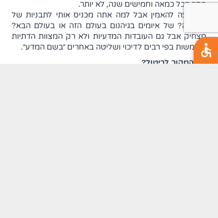
בסך הכל כמאה וחמישים שנה, לא יותר.
אני רוצה להאמין אבל למה אתה מכניס אותי לתבניות של
הפחדה? של איומים בגיהנום בעולם הזה או בעולם הבא?
מצחיק אבל גם העובדות המדעיות ולא רק המצוות הדתיות
משמשות בפי רבים לדיכוי ושליטה באחרים "בשם המדע".
מה המקור לביטול?
נדמה לי שכמו שאנחנו מרימים, רוחצים, מרדימים, משכיבים
תינוק מבלי להקשיב למה שהוא רוצה כך גם הקב"ה התייחס
אלינו כשאנחנו היינו "תינוקות", תשימו לב למשל, אחרי מעמד
מתן תורה, בסיפור עם קורח ומשה רבנו, איך כמה מילים
שהוא אמר גרמו לקב"ה לפעור את האדמה ולבלוע את קורח
וכל עדתו. ביטול מוחלט. למה היום, כשאנשים אומרים דברים
הרבה יותר גרועים מקורח על ההנהגה ועל הקב"ה, לא פוצה
האדמה את פיה ובולעת אותם?
נעשינו רגישים לביטול כי נגמרה תקופת הדיכוי. התבגרנו. יש
עוד כמה סוגי יחסים בינינו לבין הקב"ה ובינינו לבין אחרים חוץ
מאשר אדון ועבד. גם אבל לא רק. בתפילת נעילה של יום
הכיפורים זה מופיע בצורה הכי בולטת כשאנחנו אומרים /
שרים:
כִי אָנוּ עַמֶּךָ וְאַתָּה אֱלהֵינוּ. אָנוּ בָנֶיךָ וְאַתָּה אָבִינוּ. אָנוּ עֲבָדֶיךָ