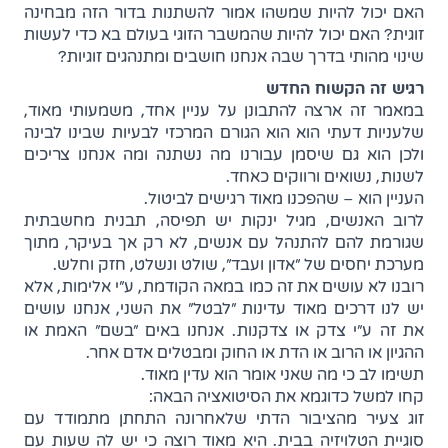
האם יכול להיות שמשהו אמור להשתנות בדור הזה מבחינה
זוגית? האם יכול להיות שהמשבר הזוגי בעולם בא כדי לעשות
שינוי מהותי בדרך שבה אנחנו חושבים ומתנהגים זוגיות?
רגיש זה הקשוח החדש
במאמר זה ארצה להתבונן על עניין אחד, משמעותי מאוד,
שלעניות דעתי הוא הוא הגורם המרכזי לבעיות שבינו לבינה
ולכן הוא גם שיסמן עבורנו מה נשתנה ומה אנחנו צריכים
לשנות, נשואים ורווקים כאחד.
העניין הוא – שהפכנו מאוד רגישים לביטול.
לרוב האנשים, מגיל ינקות יש תפיסה, תבנית מחשבתית
שגורמת להם להתנהל עם אנשים, לא רק אך בעיקר, מתוך
מערכת יחסים של "אדון ועבד", שולט ונשלט, חזק וחלש.
רובנו לא עושים את זה כמו במאה הקודמת, ע"י אלימות, אלא
יש לנו דרכים מאוד עדינות "לבטל" את השני, אנחנו עושים
את זה ע"י צדק או צדקנות. אנחנו באים "בשם" האמת או
ההגיון או הרוב או הדת או החוק ומבטלים אדם אחר.
תשימו לב כי מה שאני אומר הוא עדין מאוד.
קחו למשל כדוגמא את הסיטואציה הבאה:
זוג צעיר מהציבור הדתי שלאחרונה התחתן מתמודד עם
סוגיית הטלויזיה בבית. היא מאוד רוצה כי יש לה שעות עם