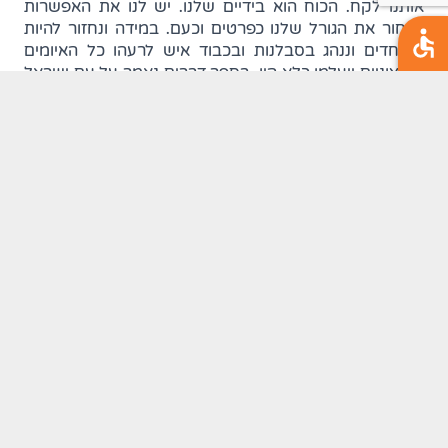
אותנו לקח. הכוח הוא בידיים שלנו. יש לנו את האפשרות
לבחור את הגורל שלנו כפרטים וכעם. במידה ונחזור להיות
מאוחדים וננהג בסבלנות ובכבוד איש לרעהו כל האיומים
החיצוניים ייעלמו כלא היו. בספר דברים נאמר על עם ישראל
" וישמן ישורון ויבעט". פרוש הדברים הוא שברגע שעם
ישראל מרגיש מספיק בטוח בעצמו ובקיומו הפיזי והחומרי
הוא שוכח את דרך הישר ובועט בדרכי האמת והמוסר
שקיבל. די להבחין בשמורות הטבע המטונפות לאחר חג או
שבת בהן ביקרו המטיילים, בתופעת ההתחמקות משרות
מילואים שהולכת ומתרחבת, בתופעות העלמת המיסים
והשחיתות ובאלימות הבלתי נסבלת ונתפסת בקרב בני נוער,
כדי להבין שמשהו לא טוב קורה פה. תרבות ה"לא לצאת
פראייר" והתחמנות, שכולנו לצערנו מכירים כה טוב, בהכרח
מביאה לאגואיזם, חשדנות ויותר ויותר ניכור. הקנאה,
התחרותיות וצרות העין שומטים את הקרקע מתחת לרגלינו
ולא מאפשרים לנו לחיות ביחד. בטעות אנחנו חושבים
שישנם משאבים מוגבלים וכי מי שלא משיג ותופס ראשון
יישאר מאחור. אם מעט נפקח את עינינו נראה שהשפע הוא
אינסופי ודווקא כשלזולת טוב יותר אז לנו עצמנו טוב יותר.
אנחנו לא צריכים עוד חורבן של מדינתנו האהובה וגלות
נוספת כדי להתעורר מהתרדמת הכללית ולהיזכר בכל אותן