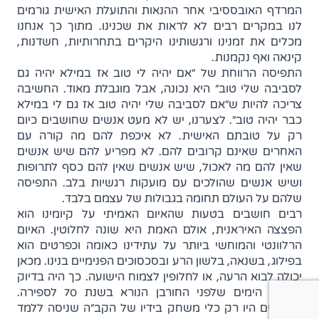
המרדף האובססיבי אחר ההנאות והתועלת האישית גורמים
לנו במקרים רבים לא לראות את שכנינו. מתוך כך אנחנו
מכלים את זמנינו ורגשותינו היקרים בתחרותיות, חשדנות,
קינאה ואף נקמנות.
התפיסה הרווחת של "אם יהיה לי טוב אז במילא יהיה גם
לסביבה שלי טוב" היא נכונה, אבל מוגבלת מאוד. החשיבה
צריכה להיות ש"אם לסביבה שלי יהיה טוב אז גם לי במילא
כבר יהיה טוב". לצערנו, יש לא מעט אנשים שחושבים כיום
רק על טובתם האישית. לא איכפת להם מה קורה עם
האחרים שאינם קרובים להם. לא מפריע להם שיש אנשים
שאין להם מה לאכול, שיש אנשים שאין להם כסף לתרופות
ושיש אנשים שהולכים עם מועקות רגשיות בלב. התפיסה
שלהם על העולם תחומה בגבולות של עצמם בלבד.
רבים חושבים בטעות שהאיום האמיתי על קיומינו הוא
הפצצה האיראנית, אולם האמת היא שונה לחלוטין. האיום
הרלוונטי והמוחשי ביותר על עתידינו כאומה וכפרטים הוא
בפילוג, בשנאה, בלשון הרע ובסכסוכים הפנימיים בנינו. מכאן
יכולה לבוא הרעה, או לחלופין לצמוח הישועה. כך היה בדיוק
באותם הימים שלפני החורבן הנורא בשנת 70 לספירה.
הרומאים היו רק כלי משחק בידיו של הקב"ה שניסה ללמד