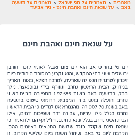
מאמרים
>
מאמרים על חגי ישראל
>
מאמרים על תשעה
באב
>
על שנאת חינם ואהבת חינם - ניר אביעד
על שנאת חינם ואהבת חינם
יום ט' בחודש אב הוא יום צום ואבל לאומי לזכר חורבן
ירושלים ושני בתי המקדש, והוא נקבע במסורת היהודית כיום
זיכרון לטרגדיה הכפולה שארעה, למרבה הפלא, באותו תאריך
במדויק. הבית הראשון נחרב ונשרף בידי נבוכנאצר, מלך
בבל, בתשעה באב בשנת 586 לפני הספירה והבית השני
נחרב והועלה באש בידי המצביא הרומאי טיטוס בתשעה
באב בשנת 70 לספירה. מהגמרא אנו למדים כי הבית הראשון
נהרס בגלל גילוי עריות, עבודה זרה ושפיכות דמים, ואילו
הבית השני נחרב בגלל שנאת חינם. חז"ל אף הגדילו ואמרו כי
שנאת חינם שקולה כנגד שלושת החטאים האיומים ההם.
הקרבה ליום ט' באב, שיחול השנה ביום שלישי הקרוב, זו