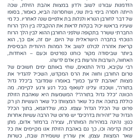
הזדמנות עבורנו לשוב ולדון במצוות אהבת הזולת, שכה
הייתה חסרה בימי בית שני, ושחסרונה הביא, כאמור, בסופו
של דבר לחורבן הנורא ולגלות בת אלפיים שנה לאחריו. כל מי
שעיניו בראשו יכול בקלות לראות את ההקבלה בין הלך הרוח
החברתי ששרר בתקופה שלפני החורבן ההוא לבין הלך הרוח
הנוכחי בחברה הישראלית של היום. יום זה, אם כך, הוא
קריאת אזהרה לכולנו לשוב אל המהות היהודית הבסיסית
ביותר שביסודה מקור כוחנו כפרטים וכעם – האחדות,
האחווה, הערבות והרעות בין אדם לרעהו.
רבי עקיבא, גדול התנאים, שחי באותם ימים חשוכים של
טרום החורבן וחווה את הרס המקדש, השכיל להגדיר את
מצוות "ואהבת לרעך כמוך" באומרו שמדובר ב"כלל גדול
בתורה", ושככזו עלינו לשאוף בכל רגע ורגע לקיימה. מה
הכוונה "כלל גדול בתורה"? המשמעות היא שאהבת הזולת
כוללת בתוכה את כל שאר המצוות! כל שאר העשיות הן רק
פרוט של הכלל הגדול עצמו. כמו, שלדוגמא, בתוך הכלל
הגדול של "זהירות בדרכים" יש פרוט של הרבה עשיות אחרות
כגון: נהיגה במהירות המותרת, עצירה ברמזור אדום, מתן
זכות קדימה וכו, כך גם באהבת הזולת אנו מקיימים את כל
שאר המצוות עצמן. אין עוררין ששמירת שבת, כשרות