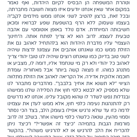
וטהרת המשפחה הן הבסיס לקיום היהדות, ואף נאמר
במקום אחר שאין אנחנו יודעים איזו מצווה חשובה מחברתה,
ובכל זאת, ברצון להטיב לשני אנחנו ממש מידמים לקב"ה
בעצמו שעסוק ללא הרף בהשפעת שפע לברואיו ומכאן
חשיבותה המיוחדת. אדם נולד באופן אוטומטי עם אהבה
טבעית לעצמו. לרוב הוא לא צריך לפתח אותה. ה"חינוך
העצמי" עליו מדברת היהדות הוא בלהתחיל לאהוב גם את
הזולת ממש כמו שאנחנו אוהבים את עצמנו! לרצות שיהיה
לשני טוב בדיוק כמו שאנחנו רוצים שיהיה לנו טוב! יהודי צריך
לאהוב כל יהודי ולא רק מי שנחמד אליו, דומה לו, מצביע או
מתנהג כמוהו. זו מצווה קשה ביותר אבל מאחוריה עומדת
חוכמה אלוקית אדירה. אל הקריאה לאהוב את הזולת מתלווה
הציווי "לא תשנא את אחיך בלבבך". מהדברים מתבהר לנו
שלא מספיק לא לבטא כלפי חוץ את הסלידה שלנו ממישהו
ובגדלות נפש לשדר לו שהוא מקובל עלינו. אנחנו לא נדרשים
רק להתנהגות נעימה כלפי חוץ, אלא ממש לעדן את עצמינו
לרמה כזו עד שלא נרגיש אפילו בעומק הלב, בצד הכי נסתר
וסמוי מהעין, שנאה כלשהי כלפי מישהו אחר. בשלב זה לרוב
מורמות הגבות בתמיהה "כיצד זה אפשרי?" ו"כיצד ניתן
להכריח את הלב להרגיש או לא להרגיש משהו?". בהקשר