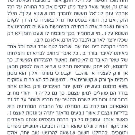
הזה מוכר הסיפור על הילל הזקן, אשר כתשובה לשאלתו של
אותו גר, אשר שאל כיצד ניתן לקיים את כל התורה על רגל
אחת? ענה לו: "אל תעשה לחברך מה ששנוא עליך". הילל
הזקן, אם כך, חשף בפנינו סוד גדול באומרו כי הדרך לקיום
מצוות נשגבות אלה מתחילה בהימנעות מעשייה לחברינו את
השנוא עלינו. מי שמתמיד בכך מובטח לו שעם הזמן לא רק
שכלו ירצה לאהוב ולכבד כל אדם, אלא גם ליבו.
חכמי הקבלה דימו את עם ישראל לגוף אחד שלם וכל אחד
מאיתנו לאיבר בודד בו. כל איבר מחויב לבריאותו והצלחתו
של שאר האיברים לא פחות מאשר להצלחתו האישית. כך
לדוגמא, לא ייתכן שהריאה תחליט שהיא רוצה לספק חמצן
אך ורק לעצמה או שהכבד יקבע כי מעתה ואליך הוא מסנן
רעלים אך ורק שקשורים אליו. למעשה כל האיברים עסוקים
99% מזמנם בעשייה למען יתר האיברים ורק באותו אחוז
בודד הם פועלים למען עצמם. כך גם כל יהודי ויהודי מחויב
ברוב זמנו וכוחותיו לשרת ולהטיב עם חבריו ולוותר על תכונת
האגואיזם המולדת בו. המחלה של החברה המודרנית היא
בדידות ועצבות אשר נובעים מדאגה יתרה ומוגזמת לעצמינו.
כאשר אנחנו עסוקים כל כך הרבה בעצמינו אנחנו מאבדים
את מקור החיות שלנו שהוא חברה וסביבה אנושיים מפרים
ותומכים. בהחלט חשוב שנשאף להרגיש טוב יותר, אולם