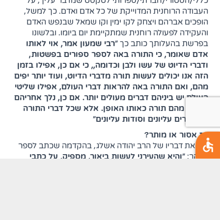
כללי/הסטורי/חברתי/ספרותי לטקסט שמדבר עליך, על
העבודה הרוחנית המדוייקת של כל אדם ואדם. כך למשל,
הופכים אברהם ויצחק לקו ימין וקו שמאל שבנפש האדם
והעקידה לפעולה רוחנית שמתקיימת יום ביומו. ובלשונו
בפרשת בהעלותך כותב כך
"רבי שמעון אמר, אוי לאותו
אדם שאומר, כי התורה באה לספר ספורים בפשטות,
ודברי הדיוט של עשו ולבן וכדומה,, כי אם כן, אפילו בזמן
הזה אנו יכולים לעשות תורה מדברי הדיוט, ועוד יותר יפים
מהם, ואם התורה באה להראות דברי העולם, אפילו שליטי
העולם יש ביניהם דברים מעולים יותר. אם כן, נלך אחריהם
ונעשה מהם תורה כאותו האופן. אלא שכל דברי התורה
הם דברים עליונים וסודות עליונים"
אז אסור או מותר?
ראו את דבריו של הרב יהודה אשלג, בהקדמה שכתב לספר
הזוהר:
"והיא שהעירני לעשות ביאור, מספיק, על כתבי
האר"י ז"ל, ועתה על הזוהר הקדוש והסרתי הפחד הזה
לגמרי, כי ביארתי והוכחתי בעליל, הנמשל הרוחני של כל
דבר, שהוא מופשט מכל דמיון גשמי, למעלה מהמקום
ולמעלה מהזמן, כמו שיראו המעיינים, למען לאפשר לכל
המון בית ישראל ללמוד ספר הזוהר, ולהתחמם באורו