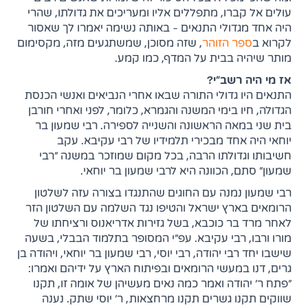
עולים אל קברו, מתפללים אליו ומעריכים את גדולתו, שהרי
היה אחד מגדולי התנאים - באותה נשימה יאמרו לך שאסור
(נפתח בלשונית חדשה)
לקרוא ב
ספר הזוהר
, שזה מסוכן, שמשתגעים מזה, מקסימום
מותר שיהיה בבית על המדף, כמו קמע.
אז מי היה רשב"י?
התנאים היו גדולי התורה שבאו אחרי הנביאים ואנשי הכנסת
הגדולה, חיו בימי המשנה והגמרא, כלומר, לפני ואחרי חורבן
בית שני במאה הראשונה והשנייה לספירה. רבי שמעון בר
יוחאי היה אחד מבכירי תלמידיו של רבי עקיבא. עקב
חשיבותו וגדולתו הרבה, בכל מקום שמוזכר במשנה "רבי
שמעון" סתם, הכוונה היא לרבי שמעון בר יוחאי.
רבי שמעון נמנה עם החוגים שהתנגדו בצורה עזה לשלטון
הרומאים בארץ ישראל והטיפו נגד השלמה עם השלטון הזר
לאחר מרד בר כוכבא, בשל גזירות אדריאנוס ורציחתו של
מורו ורבו, רבי עקיבא. עפ"י המסופר בתלמוד הבבלי, בשעה
שישבו יחד רבי יהודה, רבי יוסי, רבי שמעון בר יוחאי, ויהודה בן
גרים, דנו במעשי הרומאים ובפיתוח הארץ על ידיהם ואמרו:
"פתח ר' יהודה ואמר כמה נאים מעשיהן של אומה זו, תקנו
שווקים תקנו גשרים תקנו מרחצאות, ר' יוסי שתק. נענה