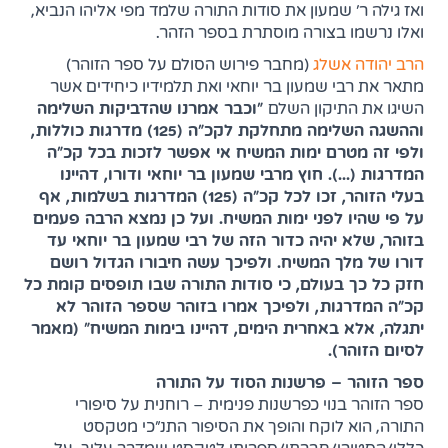
ואז גילה ר' שמעון את סודות התורה שלמד מפי אליהו הנביא,
ואלו נרשמו בצורה מוסתרת בספר הזהר.
(נפתח בלשונית חדשה)
הרב יהודה אשלג
(מחבר פירוש הסולם על ספר הזוהר)
מתאר את רבי שמעון בר יוחאי ואת תלמידיו כיחידים אשר
השיגו את התיקון השלם
"וכבר אמרנו שהדביקות השלימה
וההשגה השלימה מתחלקת לקכ"ה (125) מדרגות כוללות,
ולפי זה מטרם ימות המשיח אי אפשר לזכות בכל קכ"ה
המדרגות (...). חוץ מרבי שמעון בר יוחאי ודורו, דהיינו
בעלי הזוהר, זכו לכל קכ"ה (125) המדרגות בשלמות, אף
על פי שהיו לפני ימות המשיח. ועל כן נמצא הרבה פעמים
בזוהר, שלא יהיה כדור הזה של רבי שמעון בר יוחאי עד
דורו של מלך המשיח. ולפיכך עשה חיבורו הגדול רושם
חזק כל כך בעולם, כי סודות התורה שבו תופסים קומת כל
קכ"ה המדרגות, ולפיכך אמרו בזוהר שספר הזוהר לא
יתגלה, אלא באחרית הימים, דהיינו בימות המשיח" (מאמר
לסיום הזוהר).
ספר הזוהר – פרשנות הסוד על התורה
ספר הזוהר בנוי כפרשנות פנימית – רוחנית על סיפורי
התורה, הוא לוקח והופך את הסיפור התנ"כי מטקסט