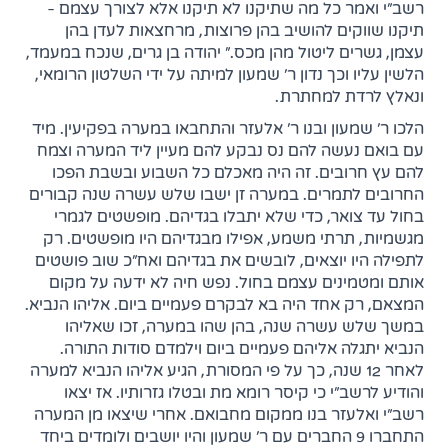
רשב"י ואמר כל מה שתיקנו לא תיקנו אלא לצורך עצמם -
תיקנו שווקים להושיב בהן פרוצות, מרחצאות לעדן בהן
עצמן, גשרים ליטול מהן מכס." יהודה בן גרים, שנכח במעמד,
הלשין עליו וכך נדון ר' שמעון למיתה על ידי השלטון הרומאי,
ונאלץ לרדת למחתרת.
הלכו ר' שמעון ובנו ר' אלעזר והתחבאו במערה בפקיעין. מיד
עם בואם נעשה להם נס נבקע להם מעיין ליד המערה וצמח
להם עץ חרובים. זה היה מאכלם כל השבוע ובשבת הפכו
החרובים לתמרים. במערה זן ישבו שלש עשרה שנה קבורים
בחול עד צואר, כדי שלא יתבלו בגדיהם. מופשטים לגמרי
מגשמיות, תרתי משמע, אפילו מבגדיהם היו מופשטים. רק
לתפילה היו יוצאים, לובשים את בגדיהם ואח"כ שוב פושטים
אותם ומטמינים עצמם בחול. נפש חיה לא ידעה על מקום
המצאם, רק אחד היה בא לבקרם פעמיים ביום. אליהו הנביא.
במשך שלש עשרה שנה, בהן שהו במערה, זכו שאליהו
הנביא יתגלה אליהם פעמיים ביום וילמדם סודות התורה.
לאחר 12 שנה, כך על פי המסורת, הגיע אליהו הנביא למערה
והודיע לרשב"י כי קיסר רומא מת ובטלו גזרותיו. אז יצאו
רשב"י ואלעזר בנו ממקום מחבואם. אחרי שיצאו מן המערה
התחברו 9 החברים עם ר' שמעון והיו יושבים ולומדים ביחד