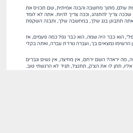
פת עולם, מתוך מחשבה והבנה אמיתית, שם תכניס את
 מבין שככה צריך להתנהג, וככה צריך להיות. אתה לא לומד
ז אתה תתבונן בגג שלך, במחשבה שלך, ותבנה השקפת
ופל", הוא כבר היה שמה, הוא כבר נפל כמה פעמים, אז
ן הרשימו נמצאים בך, ועברה גוררת עברה, ואתה בקלי
ה, מה יראה? השם ירחם, אין מחיצה, אין נשים וגברים
ליו, תתן לו את הצ'ק, תתנצל, תגיד לא הרגשתי טוב.
יית אנוס, בשביל לא לפגוע בו. תעשה מעקה, תעשה
 השם ירחם, אליהו הנביא גם יכול לפגוע באנשים שבאים
רים טובים. אבל "יוֹדֵעַ צַדִּיק נֶפֶשׁ בְּהֶמְתּוֹ"
לל שהיית כבר פעם שמה.
בורח ממנו. הוא לא מתפתה לזה, כי זה לא אצלו ברגש,
 אתה שכבר היית שמה, "יפול הנופל", זה נמצא עדיין
ת לך מעקה לגגך".