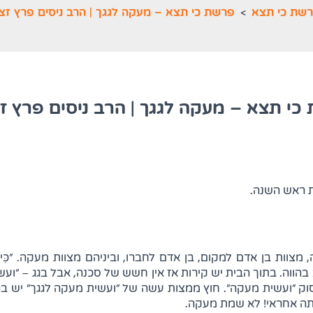
שת כי תצא
>
פרשת כי תצא – מעקה לגגך | הרב ניסים פרץ זצ
כי תצא – מעקה לגגך | הרב ניסים פרץ זצ
 ראש השנה.
דם למקום, בן אדם לחברו, וביניהם מצוות מעקה. "כִּי תִבְנֶה בַּיִת חָדָ
'). דיבר הכתוב בהווה. בתוך הבית יש קירות אז אין חשש של סכנה, אבל בגג
סוק "ועשית מעקה". חוץ ממצות עשה של "ועשית מעקה לגגך" יש בה
 אתה אחראי! לא שמת מעקה.