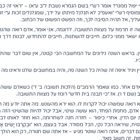
 יפול ממנו"? אומר רש"י בשם הגמרא (שבת ל"ב ע"א) – "ראוי זה כבר ל
מוסיף רש"י "ואעפ"כ לא תגלגל מיתתו על ידך, שמגלגלים זכות ע"י 
 עליך, אל תהיה הסיבה לכך, וזה הפשט הפשוט של הכתוב.
שה זו תרמוז על מצוות התשובה. לדוגמה, אני אומר, אדם רואה שהנה 
לא ישאר ממני כלום. חייבים להשתנות, חייבים להתחדש, לבנות דרך 
ין. בראש השנה נידונים על המחשבה הכי קטנה, אין שום דבר שהולך
ו.
ויגיד איפה זה שהיה כל השנה פה, והיה במחשבים שלנו וראינו מה ה
 אחר. כמו שאמר הרמב"ם (הלכות תשובה ב' ד') כשאדם עושה תשו
(שם ז' ו'). אז "כי תבנה בית חדש" רומז על מצוות התשובה.
 רואה שמשהו יכול לקרות לו. הוא ירא מהעונש. מה אתה יודע מה 
לה. אדם, מחמת הפחד, הוא עושה שינוי, אבל יכול להיות שהשינוי הז
יום הדין. אחרי כיפור – חזרה חנה לשחרותה, הוא חוזר לאותו דב
אה הכל נקי, הכל מסודר. אבל בעצם, הוא "וּבְקִרְבּוֹ יָשִׂים אָרְבּ
דברים, אתה רואה שוטר מגיע – אז אתה שם חגורה, רק הוא הולך 
ות, זה חשוב מאד.