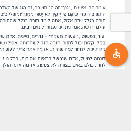
אומר הבן איש חי, "גגך" זה המחשבה, זה הגג של הא
התשובה, כדי ש"גַּם כִּי יַזְקִין, לֹא יָסוּר מִמֶּנָּ
תורה בגלל שזה אלול, אתה לומד תורה בגלל שהתורה 
עולם חדשה, אמיתית, שתעמוד לימים רבים.
ועוד, כפשוטו, "ועשית מעקה" – גדרים, סייגים. אדם ש
בקלי קלות יכול לחזור, חזרה חנה לשחרותה. אפילו שע
קלות יכול לחזור למה שהיית. אז מה אתה צריך לעשות? ג
דוגמה למשל, אדם שנכשל בראיות אסורות, בכל מיני עני
לחוד, כולם באים בצורה לא צנועה, אז מה אתה הולך ל
באמת לא הרגשת טוב לבוא לשם. אפשר להרגיש טוב ע
גדרים – פה אני לא הולך! אפילו מזמינים אותך לברית מ
ככה בצורה כזו. לא משנה מה, אתה צריך להזהר לעשות 
וכן על זה הדרך, אדם יודע שאם הוא הולך למקום כזה, הוא
(משלי י"ב י'), יודע בדיוק מה קורה איתו, עם אנשים כא
אדם צדיק שאף פעם לא חטא, אין לו כל כך פחד, אבל גם
הוא אף פעם לא חטא. כשהוא רואה משהו, מריח משהו מר
אצלך בתוך ההרגשה של הגוף, ובקלי קלות אתה תיפול ו