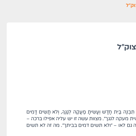
וק"ל
וק"ל
שׁ וְעָשִׂיתָ מַעֲקֶה לְגַגֶּךָ, וְלֹא תָשִׂים דָּמִים
 – "ועשית מעקה לגגך". מצוות עשה זו יש עליה אפילו ברכה –
 גם לאו – "ולא תשים דמים בביתך". מה זה לא תשים