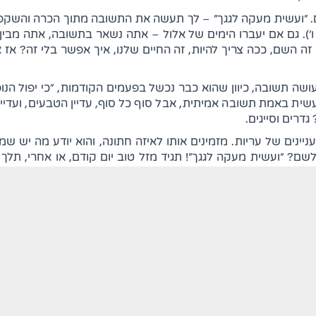
דם. "ועשית מעקה לגגך" – לך תעשה את התשובה מתוך הכרה והשק
ה"(משלי כ"ב ו'). גם אם יעברו הימים של אלול – אתה נשאר בתשובה, אתה
זה השם, ככה צריך להיות, זה החיים שלנו, איך אפשר בלי זה? א
עושה תשובה, כיוון שהוא כבר נכשל בפעמים הקודמות, "כי יפול הנ
שית באמת תשובה אמיתית, אבל סוף כל סוף, עדיין הטבעים, ועדיי
דרים וסייגים.
ינים של עריות. מזמינים אותו לאיזה חתונה, והוא יודע מה יש שמ
שם? "ועשית מעקה לגגך"! תגיד מזל טוב יום קודם, או אחרי, תלך א
ם כזה דבר? משנים מפני דרכי שלום, כדי שירגיש שאתה באמת ה
ילה! אליהו הנביא! אם אין מחיצות ואין צניעות – מה זה ברית מילה?
מעקה, מכיוון שאתה יכול ליפול בחזרה לאותם המקומות.
 הולך עם האנשים האלה, הם מחזירים אותו אחורה החברים האלה, אפילו חב
לו אתה חוזר למה שהיית, זה מחזיר אותך לעבר, "כי יפול הנופל", בג
 הוא צריך להזהר. מה הכוונה? הוא רואה דבר שהוא לא רגיל – הוא 
חוק שזה לא מתאים לחיים הרוחניים שלו – הוא זורק את הכל. אבל
לא תוכל לעמוד בזה, חזרה חנה לשחרותה. "כי תבנה בית חדש ועשי