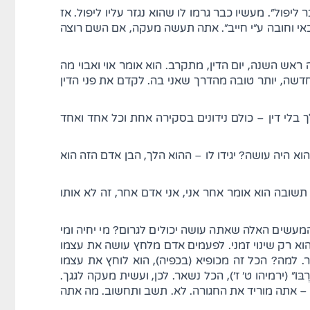
יפול". מעשיו כבר גרמו לו שהוא נגזר עליו ליפול. אז
זכאי וחובה ע"י חייב". אתה תעשה מעקה, אם השם רוצה
ראש השנה, יום הדין, מתקרב. הוא אומר אוי ואבוי מה
חדשה, יותר טובה מהדרך שאני בה. לקדם את פני הדין
 בלי דין – כולם נידונים בסקירה אחת וכל אחד ואחד
וא היה עושה? יגידו לו – ההוא הלך, הבן אדם הזה הוא
בה הוא אומר אחר אני, אני אדם אחר, זה לא אותו
המעשים האלה שאתה עושה יכולים לגרום? מי יחיה ומי
ה הוא רק שינוי זמני. לפעמים אדם מלחץ עושה את עצמו
ר. למה? הכל זה מכופיא (בכפיה), הוא לוחץ את עצמו
וֹ" (ירמיהו ט' ז'), הכל נשאר. לכן, ועשית מעקה לגגך.
– אתה מוריד את החגורה. לא. תשב ותחשוב. מה אתה