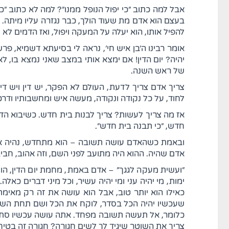
אבל למה כתוב "כי יפול הנופל ממנו"? למה לא כתוב "כי
בעצם הוא אדם מת שעוד הולך, כבר נגזרה עליו מיתה. ו
להפיל אותו, הוא יעלה על המעקה ויפול, ואז הדמים לא
אומר רבינו ה'בן איש חי', נראה לי בסיעתא דשמיא, פר
יהיה? יום הדין! אם ימצא אותי במצב שאני נמצא בו, 
של ראש השנה.
צריך אדם צריך לדעת, העולם לא הפקר, יש דין ויש די
לחוד, על כל נקודה ונקודה, מעשה איש ומחשבותיו ודרכי
אז מה צריך לעשות? צריך לבנות בית חדש. כשיבוא הדין 
חדש, "כי תבנה בית חדש".
ובאמת כשהאדם עושה תשובה – הוא מתחדש, נהיה אדם
אדם שהיה. ההוא היה מתועב לפני השם, וזה אהוב, חביב 
"ועשית מעקה לגגך" – אדם באמת, מחמת יום הדין, הוא
ימות, מי יהיה עני ומי יהיה עשיר, וכל מיני דברים כא
כאילו הוא יותר טוב, אבל הוא עושה את זה רק מאימת 
שעכשיו יהיה הכל בסדר, לוקח את הכל ושם תחת השטיח, שיר
כלומר, אל תעשה תשובה מפחד. אתה עושה עכשיו סתם 
צריך את השוטר שיגיד לך לשים חגורה? חגורה זה בטיח