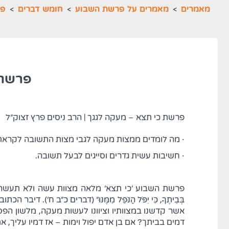
מאמרים
>
מאמרים על פרשת השבוע
>
חומש דברים
>
פר
פרשת 
פרשת כי תצא – מעקה לגגך | הרב ניסים פרץ זצוק"ל
· מה לומדים ממצות מעקה לגבי מצות התשובה לקראת
· חשיבות עשית גדרים וסייגים לבעל תשובה.
פרשת השבוע 'כי תצא' מלאה מצוות עשה ולא תעשה, מצוות בן א
בְּבֵיתֶךָ, כִּי יִפֹּל הַנֹּפֵל מִמֶּנּוּ" (דברים כ"ב ח
אשר קדשנו במצוותיו וציוונו לעשות מעקה, מלשון הפ
דמים בביתך? אם בן אדם יפול וימות – אז דמיו עליך,