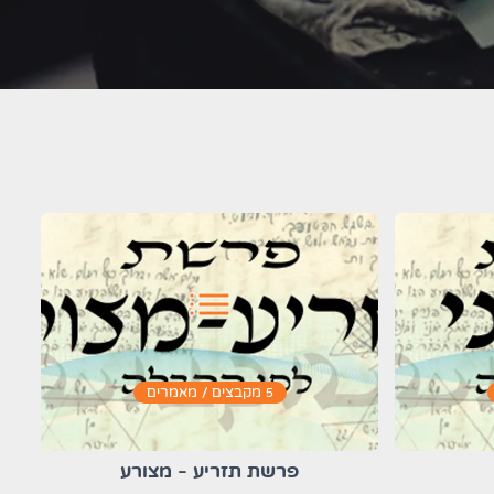
list
5 מקבצים / מאמרים
פרשת תזריע - מצורע