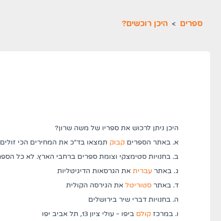
ספרים
>
היכן רוכשים?
היכן ניתן לרכוש את ספריו של משה שרון?
(נפתח בלשונית חדשה)
א. באתר הספרים
קבוק
תמצאו בד"כ את המחירים הכי זולים
ב. בחנויות סטימצקי וצומת ספרים ברחבי הארץ. לא כל הספ
(נפתח בלשונית חדשה)
ג. באתר
עברית
את הגרסאות הדיגיטליות
(נפתח בלשונית חדשה)
ד. באתר
סטוריטל
את הגירסה הקולית
ה. בחנויות דברי שיר בירושלים
(נפתח בלשונית חדשה)
ו. במרכז
קולם
ביפו - עולי ציון 13, תל אביב יפו