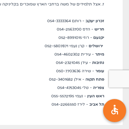
ז. אצל תלמידים של משה ברחבי הארץ שמוכרים בקליניקה 
זכרון יעקב
- רותם 054-3333364
חריש
- הדס 054-2563700
יקנעם
- רוזי 052-8991015
ירושלים
- קרן נעמי 052-5807871
מיתר
- עירית 054-4602302
נתיבות
- עידן 054-2321045
עומר
- שירה 050-7703636
פתח תקוה
- אילן 052-3401682
צפריה
- טלי 054-4753045
ראש העין
- נעמי 055-5572195
תל אביב
- לירז 054-2266550