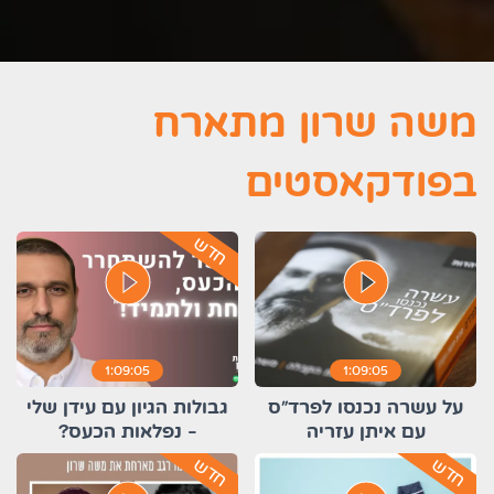
משה שרון מתארח
בפודקאסטים
חדש
play_circle_filled
play_circle_filled
1:09:05
1:09:05
על עשרה נכנסו לפרד"ס
גבולות הגיון עם עידן שלי
עם איתן עזריה
- נפלאות הכעס?
חדש
חדש