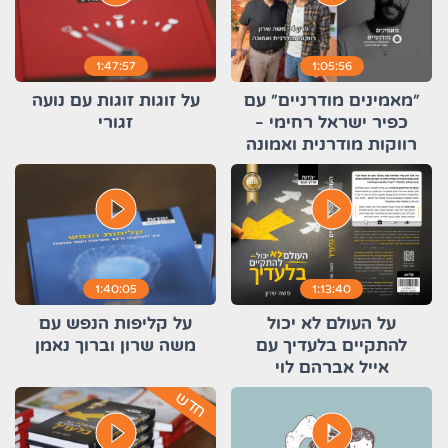
1:47:57
1:05:56
״מאמינים מודרניים״ עם
על זוגות זוגות עם נועה
כפיר ישראל רחימי -
זגורי
רווקות מודרנית ואמונה
play_circle_filled
play_circle_filled
1:40:05
1:13:40
על העולם לא יכול
על קליפות הנפש עם
להתקיים בלעדיך עם
משה שרון וברוך נאמן
אייל אברהם לוי
חדש
play_circle_filled
play_circle_filled