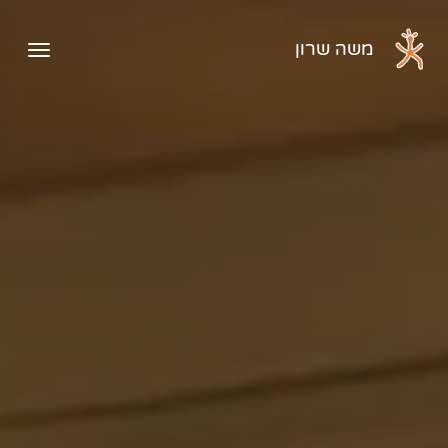
דלג לתוכן הראשי
משה שרון
פתיח