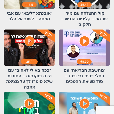
1:11:16
38:47
קול ההצלחה עם מירי
״אובנתא דליבא״ עם אבי
שרגאי - קליפות הנפש -
סויסה - לשוב אל הלב
חלק ב'
חדש
חדש
play_circle_filled
play_circle_filled
1:25:44
48:30
״מחשבת הבריאה״ עם
"ככה בא לי לאהוב" עם
רחלי רביב גרינברג -
הדס בוקובזה - הסודות
סוד נשיאת ההפכים
שלא סיפרו לך על מציאת
אהבה
חדש
חדש
play_circle_filled
play_circle_filled