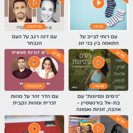
play_circle_filled
play_circle_filled
00:57:33
54:34
עם רותי לבייב על
עם דנה רגב על העם
התאמה בין בני זוג
הנבחר
חדש
חדש
play_circle_filled
play_circle_filled
00:55:34
1:16:48
״ניסים ונסיונות״ עם
עם הדר זהר על מהות
בת-אל בורנשטיין -
זכרית ומהות נקבית
אהבה, זוגיות ואמונה
חדש
play_circle_filled
play_circle_filled