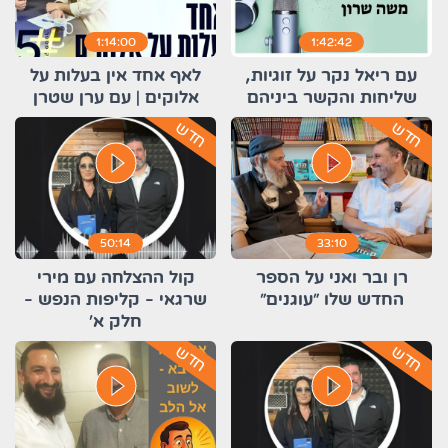
1:14:00
1:42:42
עם ריאל נקר על זוגיות,
לאף אחד אין בעלות על
שליחות והקשר ביניהם
אלוקים | עם ערן שטרן
חדש
חדש
play_circle_filled
play_circle_filled
50:14
33:10
רן ובר ואני על הספר
קול ההצלחה עם מירי
החדש שלו "עוגנים"
שרגאי - קליפות הנפש -
חלק א'
חדש
חדש
play_circle_filled
play_circle_filled