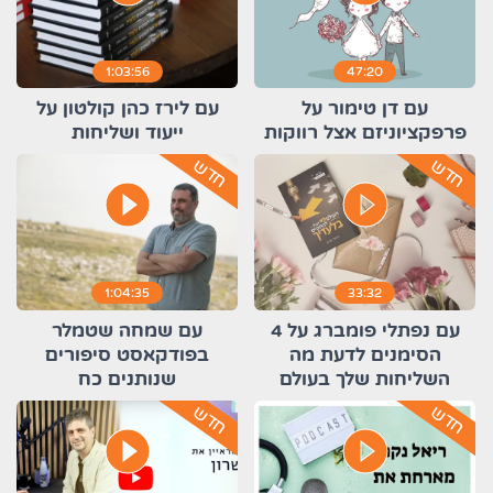
1:03:56
47:20
עם דן טימור על
עם לירז כהן קולטון על
פרפקציוניזם אצל רווקות
ייעוד ושליחות
חדש
חדש
play_circle_filled
play_circle_filled
1:04:35
33:32
עם נפתלי פומברג על 4
עם שמחה שטמלר
הסימנים לדעת מה
בפודקאסט סיפורים
השליחות שלך בעולם
שנותנים כח
חדש
חדש
play_circle_filled
play_circle_filled