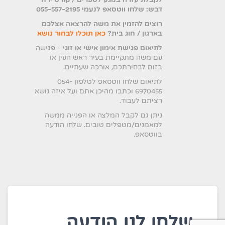
דבש: שלחו ווטסאפ לנעמי 055-557-2195
רוצים להזמין את משה להרצאה אצלכם
(נפתח בלשו
בארגון / חוג בית?
כאן תוכלו לבחור נושא
לתיאום פגישת אימון אישי או זוגי
- פגישה
עם משה מתקיימת בעיר ראש העין או
בזום לבחירתכם, אורכה שעתיים.
לתיאום שלחו ווטסאפ לטלפון 054-
6970455 וכתבו מהיכן אתם ועל איזה נושא
רציתם לעבוד.
ניתן גם לקבל המלצה או הפנייה ממשה
למאמנים/מטפלים טובים. שלחו הודעה
בווטסאפ.
שלחו לנו הודעה