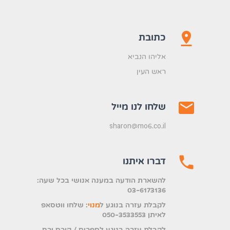
pin_drop
כתובת
אליהו הנביא
ראש העין
email
שלחו לנו מייל
sharon@mo6.co.il
phone
דברו איתנו
להשארת הודעה במענה אנושי בכל שעה:
03-6173136
(נפתח בלשונית חדשה)
לקבלת עזרה בנוגע ל
מנוי
: שלחו ווטסאפ
לאיתן 050-3533553
לקבלת עזרה בנוגע לספרים / קורס ירח