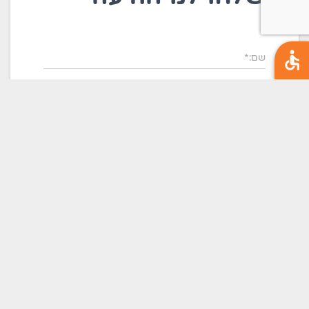
שם:*
שם משפחה:
אימייל:*
טלפון:
תוכן:*