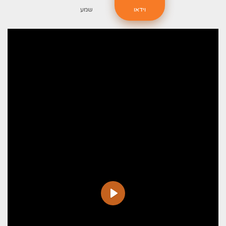
וידאו
שמע
ניגון