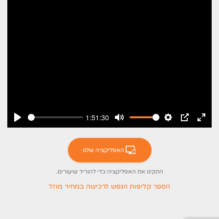
1:51:30
ניסה
PIP
הגדרות
השתקה
ניגון
מסך
האפליקציה שלנו
מלא
התקינו את האפליקציה כדי להוריד שיעורים.
(נפתח בלשונית 
הספר קליפות הנפש לרכישה במחיר מוזל