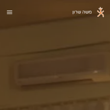
דלג לתוכן הראשי
משה שרון
פתיח