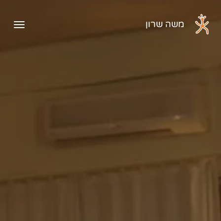
דלג לתוכן הראשי
משה שרון
פתיח