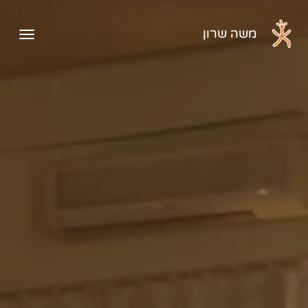
דלג לתוכן הראשי
משה שרון
פתיח