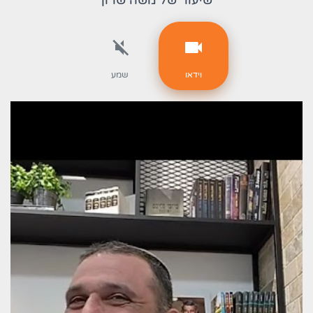
שיעור של משה שרון
וידאו
שמע