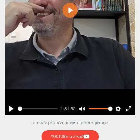
ניגון
-1:31:52
ניסה
הגדרות
השתקה
ניגון
מסך
הסרטון מאוחסן ביוטיוב ולא ניתן להורדה.
מלא
לצפייה ב-YOUTUBE
(נפתח בלשונית חדשה)