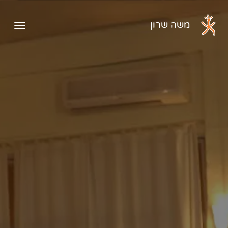
דלג לתוכן הראשי
משה שרון
פתיח