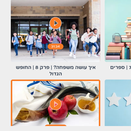
play_circle_filled
31:34
איך עושה משפחה? | פרק 8 | החופש
הגדול
play_circle_filled
00:30:00