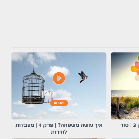
play_circle_filled
40:49
איך עושה משפחה? | פרק 3 | סוד
איך עושה משפחה? | פרק 4 | מעבדות
לחירות