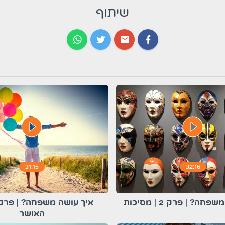
שיתוף
play_circle_filled
play_circle_filled
31:15
32:16
ה? | פרק 2 | מסיכות
האושר