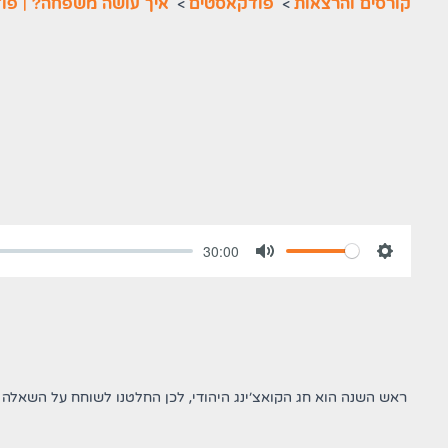
קורסים והרצאות
>
פודקאסטים
>
איך עושה משפחה? | פו
30:00
הגדרות
השתקה
ראש השנה הוא חג הקואצ'ינג היהודי, לכן החלטנו לשוחח על השאל