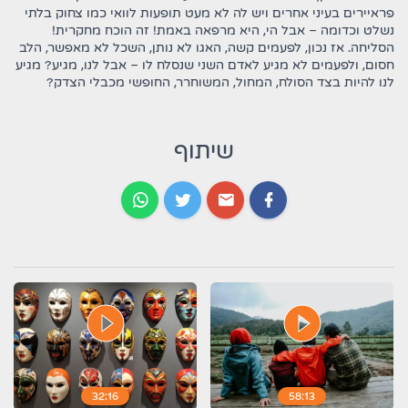
פראיירים בעיני אחרים ויש לה לא מעט תופעות לוואי כמו צחוק בלתי
נשלט וכדומה – אבל הי, היא מרפאה באמת! זה הוכח מחקרית!
הסליחה. אז נכון, לפעמים קשה, האגו לא נותן, השכל לא מאפשר, הלב
חסום, ולפעמים לא מגיע לאדם השני שנסלח לו – אבל לנו, מגיע? מגיע
לנו להיות בצד הסולח, המחול, המשוחרר, החופשי מכבלי הצדק?
שיתוף
play_circle_filled
play_circle_filled
32:16
58:13