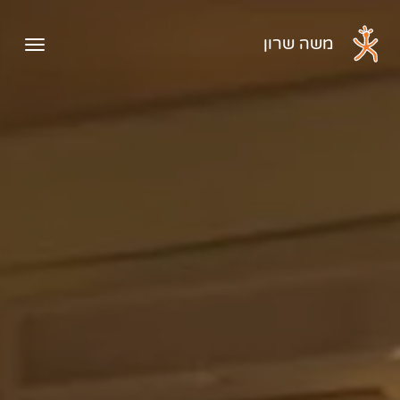
דלג לתוכן הראשי
משה שרון
פתיח