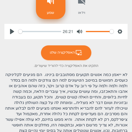
וידאו
שמע
26:21
דרות
השתקה
ניגון
האפליקציה שלנו
התקינו את האפליקציה כדי להוריד שיעורים.
לא ייאמן כמה אנשים תקועים מסתובבים בינינו. הם מגיעים לקליניקה
כועסים. חמושים במיטב הטיעונים למה הם צודקים ולמה הם בסדר
ולמה ולמה ולמה על פי רוב על אדם קרוב ויקר, כזה שהם אוהבים או
אהבו והתאכזבו, ומה עושים עכשיו, איך עוברים הלאה, וכמה קשה
לחיות בלופים, והחיים האלה קשים קשים, והכל תקוע, גם בעבודה
ובזוגיות ושום דבר לא מצליח… ומונחת לה על קצה השולחן גלולה
שיכולה לעזור להם להבריא ולהתרפא ואנחנו מציעים להם לבלוע אותה
והם מסרבים. הם מעדיפים לקחת כל גלולה אחרת, מאקמול ועד
ציפרלקס, רק לא לקחת אותה. והיא ממש בחינם, לא עולה אפילו עשר
אגורות, לא צריך מרשם רופא, ובתקופה הזו, מחלקים אותה חופשי
ברחובות. נכון, אנשים שנוטלים אותה על בסיס יומי נהיים קצת