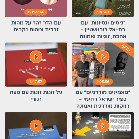
00:55:34
1:16:48
״ניסים ונסיונות״ עם
עם הדר זהר על מהות
בת-אל בורנשטיין -
זכרית ומהות נקבית
אהבה, זוגיות ואמונה
חדש
play_circle_filled
play_circle_filled
1:47:57
1:05:56
״מאמינים מודרניים״ עם
על זוגות זוגות עם נועה
כפיר ישראל רחימי -
זגורי
רווקות מודרנית ואמונה
play_circle_filled
play_circle_filled