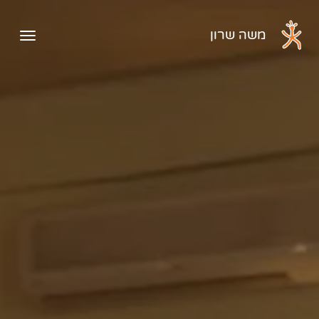
דלג לתוכן הראשי
משה שרון
פתיח