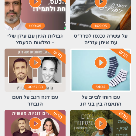
play_circle_filled
play_circle_filled
1:09:05
1:09:05
על עשרה נכנסו לפרד"ס
גבולות הגיון עם עידן שלי
עם איתן עזריה
- נפלאות הכעס?
חדש
חדש
play_circle_filled
play_circle_filled
00:57:33
54:34
עם רותי לבייב על
עם דנה רגב על העם
התאמה בין בני זוג
הנבחר
חדש
חדש
play_circle_filled
play_circle_filled