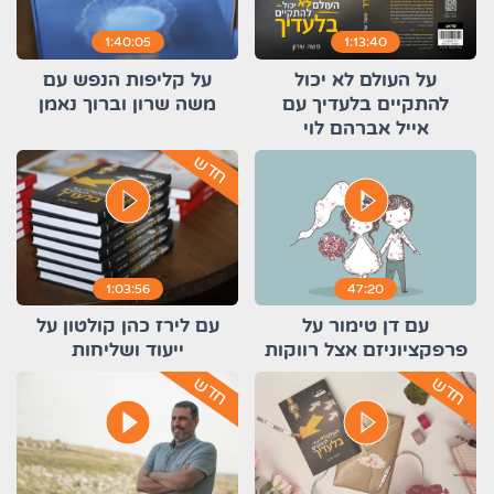
1:40:05
1:13:40
על העולם לא יכול
על קליפות הנפש עם
להתקיים בלעדיך עם
משה שרון וברוך נאמן
אייל אברהם לוי
חדש
play_circle_filled
play_circle_filled
1:03:56
47:20
עם דן טימור על
עם לירז כהן קולטון על
פרפקציוניזם אצל רווקות
ייעוד ושליחות
חדש
חדש
play_circle_filled
play_circle_filled