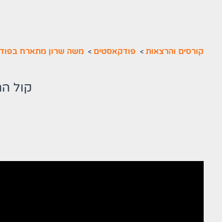
קורסים והרצאות
>
פודקאסטים
>
משה שרון מתארח בפוד
קול הה