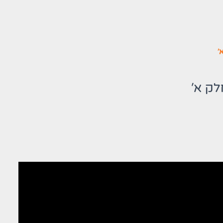
'
לק א'