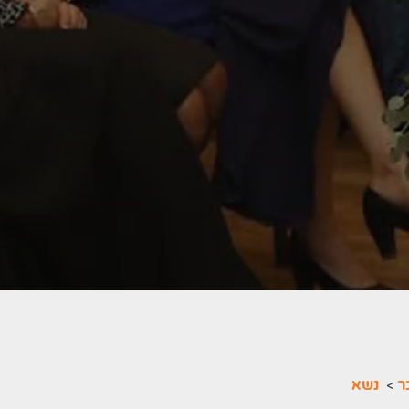
ר
>
נשא