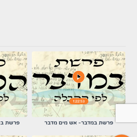
play_circle_filled
1:22:53
פרשת במדבר- אש מים מדבר
פרשת בה