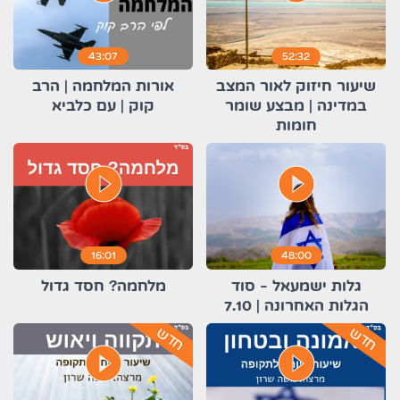
43:07
52:32
שיעור חיזוק לאור המצב
אורות המלחמה | הרב
במדינה | מבצע שומר
קוק | עם כלביא
חומות
play_circle_filled
play_circle_filled
16:01
48:00
גלות ישמעאל - סוד
מלחמה? חסד גדול
הגלות האחרונה | 7.10
חדש
חדש
play_circle_filled
play_circle_filled