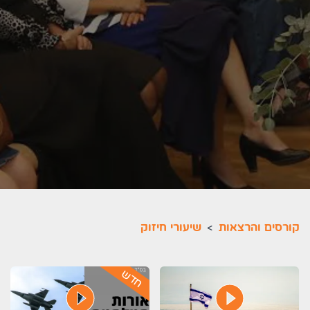
קורסים והרצאות
>
שיעורי חיזוק
חדש
play_circle_filled
play_circle_filled