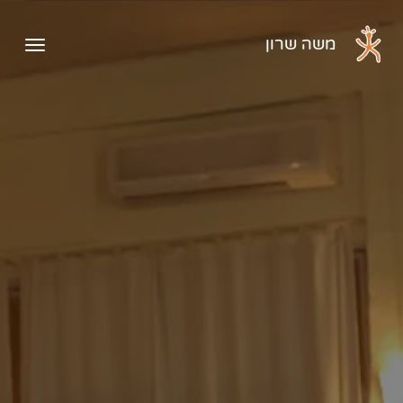
דלג לתוכן הראשי
משה שרון
פתיח